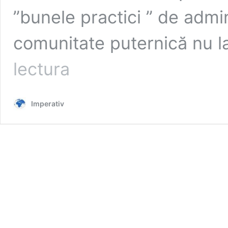
”bunele practici ” de admin
comunitate puternică nu l
S-
lectura
AU
APUCAT
BĂIEȚII
Imperativ
DE
TREABĂ!
30
DE
MII
EURO,
BANII
SLĂTINENILOR,
LA
AMICUL
LEHĂDUȘ
!