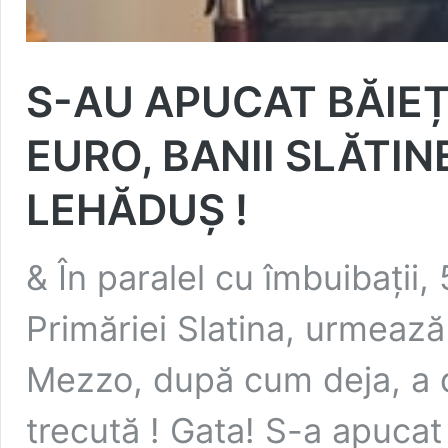
S-AU APUCAT BĂIEȚI
EURO, BANII SLĂTIN
LEHĂDUȘ !
& În paralel cu îmbuibații,
Primăriei Slatina, urmează 
Mezzo, după cum deja, a 
trecută ! Gata! S-a apucat 