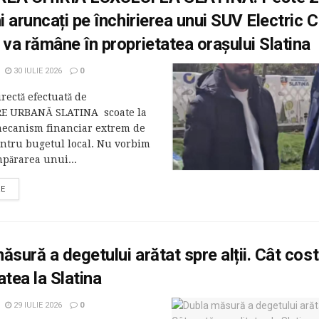
hi aruncați pe închirierea unui SUV Electric
 va rămâne în proprietatea orașului Slatina
30 IULIE 2026
0
irectă efectuată de
E URBANĂ SLATINA scoate la
mecanism financiar extrem de
ntru bugetul local. Nu vorbim
părarea unui...
RE
ăsură a degetului arătat spre alții. Cât cos
atea la Slatina
29 IULIE 2026
0