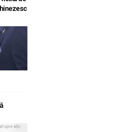
 Chinezesc
tă