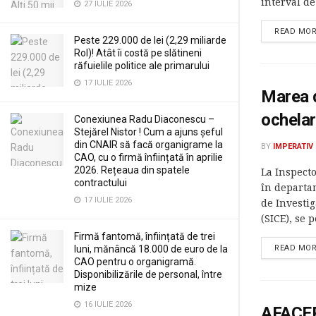
interval de.
27 IULIE 2026
READ MO
Peste 229.000 de lei (2,29 miliarde
Rol)! Atât îi costă pe slătineni
răfuielile politice ale primarului
17 IULIE 2026
Marea d
ochelar
Conexiunea Radu Diaconescu –
Stejărel Nistor ! Cum a ajuns șeful
din CNAIR să facă organigrame la
BY
IMPERATIV
CAO, cu o firmă înființată în aprilie
2026. Rețeaua din spatele
La Inspecto
contractului
în departa
17 IULIE 2026
de Investig
(SICE), se p
Firmă fantomă, înființată de trei
luni, mănâncă 18.000 de euro de la
READ MO
CAO pentru o organigramă.
Disponibilizările de personal, între
mize
16 IULIE 2026
AFACER