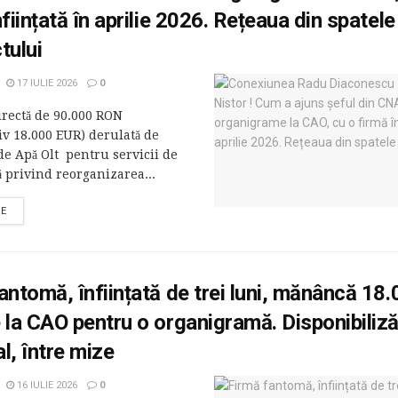
nființată în aprilie 2026. Rețeaua din spatele
tului
17 IULIE 2026
0
irectă de 90.000 RON
iv 18.000 EUR) derulată de
e Apă Olt pentru servicii de
 privind reorganizarea...
RE
antomă, înființată de trei luni, mănâncă 18
 la CAO pentru o organigramă. Disponibiliză
l, între mize
16 IULIE 2026
0