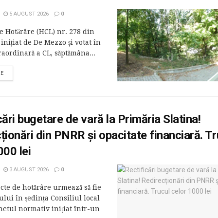
5 AUGUST 2026
0
e Hotărâre (HCL) nr. 278 din
 inițiat de De Mezzo și votat în
raordinară a CL, săptămâna...
RE
cări bugetare de vară la Primăria Slatina!
ționări din PNRR și opacitate financiară. Tr
000 lei
3 AUGUST 2026
0
cte de hotărâre urmează să fie
lui în ședința Consiliul local
hetul normativ inițiat într-un