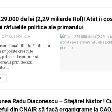
29.000 de lei (2,29 miliarde Rol)! Atât îi co
i răfuielile politice ale primarului
17 IULIE 2026
0
contribuabilii din Slatina au
 și impozite crescute
, primarul continuă să
orașul prin decizii
ive...
RE
nea Radu Diaconescu – Stejărel Nistor ! C
eful din CNAIR să facă organigrame la CAO,