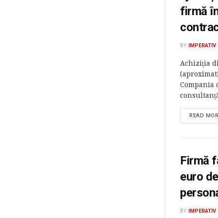
firmă î
contrac
BY
IMPERATIV
Achiziția d
(aproximat
Compania d
consultanță
READ MO
Firmă f
euro de
persona
BY
IMPERATIV