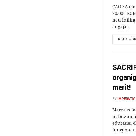
CAO SA ofe
90.000 RON
nou înființa
angajați...
READ MO
SACRIF
organig
merit!
BY
IMPERATIV
Marea refor
în buzunare
educației 
funcționeaz