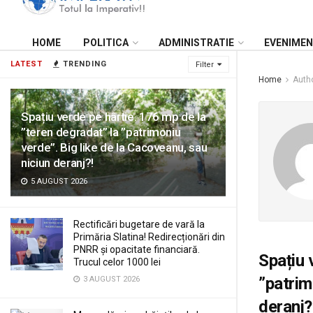
HOME
POLITICA
ADMINISTRATIE
EVENIME
LATEST
TRENDING
Filter
Home
Auth
Spațiu verde pe hârtie. 176 mp de la
”teren degradat” la ”patrimoniu
verde”. Big like de la Cacoveanu, sau
niciun deranj?!
5 AUGUST 2026
Rectificări bugetare de vară la
Primăria Slatina! Redirecționări din
PNRR și opacitate financiară.
Spațiu 
Trucul celor 1000 lei
”patrim
3 AUGUST 2026
deranj?