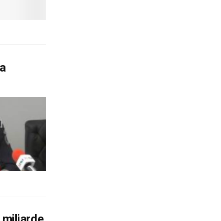
la
miliarde