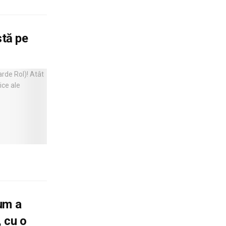
stă pe
um a
 cu o