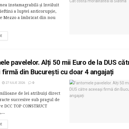
imea instamagrabilă și învăluit
 ieftină a luptei anticorupție,
e Mezzo a îmbrăcat din nou
RE
le pavelelor. Alți 50 mii Euro de la DUS căt
 firmă din București cu doar 4 angajați
27 IULIE 2026
0
ilioane de lei atribuiți direct
tracte succesive sub pragul de
către DCC TOP CONSTRUCT
...
RE