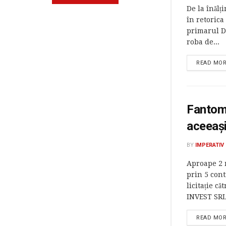
De la înălț
în retorica
primarul D
roba de...
READ MO
Fantome
aceeași
BY
IMPERATIV
Aproape 2 m
prin 5 con
licitație 
INVEST SRL,
READ MO