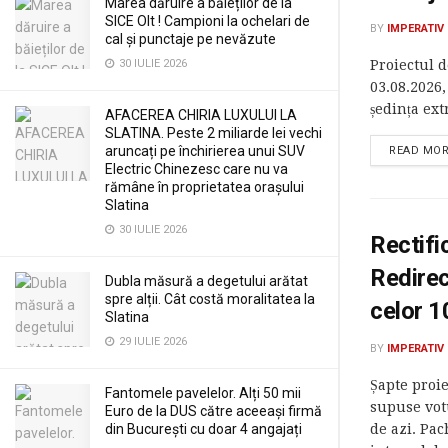
Marea dăruire a băieților de la
SICE Olt ! Campioni la ochelari de
BY
IMPERATIV
cal și punctaje pe nevăzute
30 IULIE 2026
Proiectul d
03.08.2026,
ședința ext
AFACEREA CHIRIA LUXULUI LA
SLATINA. Peste 2 miliarde lei vechi
aruncați pe închirierea unui SUV
READ MO
Electric Chinezesc care nu va
rămâne în proprietatea orașului
Slatina
30 IULIE 2026
Rectifi
Redirec
Dubla măsură a degetului arătat
spre alții. Cât costă moralitatea la
celor 1
Slatina
29 IULIE 2026
BY
IMPERATIV
Șapte proie
Fantomele pavelelor. Alți 50 mii
supuse votu
Euro de la DUS către aceeași firmă
din București cu doar 4 angajați
de azi. Pac