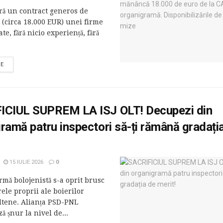
ră un contract generos de
 (circa 18.000 EUR) unei firme
te, fără nicio experiență, fără
RE
ICIUL SUPREM LA ISJ OLT! Decupezi din
ramă patru inspectori să-ți rămână gradați
15 IULIE 2026
0
mă bolojenistă s-a oprit brusc
le proprii ale boierilor
oltene. Alianța PSD-PNL
ă șnur la nivel de...