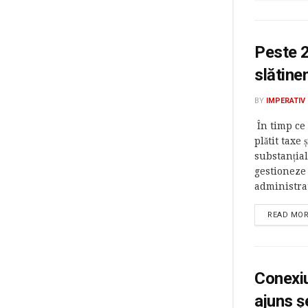
Peste 2
slătinen
BY
IMPERATIV
În timp ce 
plătit taxe
substanțial
gestioneze 
administrat
READ MO
Conexiu
ajuns ș