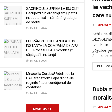
lei vec
SACRIFICIUL SUPREM LA ISJ OLT!
Decupezi din organigramă patru
care nu
inspectori să-ți rămână gradația
de merit!
BY
IMPERATIV
15 IULIE 2026
Achiziția d
DEZVOLTAR
EPURĂRI POLITICE ANULATE ÎN
iveală un 
INSTANȚĂ LA COMPANIA DE APĂ
OLT. Procesul CAO Scornicești
păgubos pe
câștigat în instanță
despre cum
15 IULIE 2026
READ MO
Miracol la Corabia! Adelin de la
CAO transformă apa din țevile
ruginite în aer condiționat de
container
Dubla m
14 IULIE 2026
moralit
BY
IMPERATIV
LOAD MORE