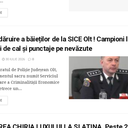
..
RE
ăruire a băieților de la SICE Olt ! Campioni 
i de cal și punctaje pe nevăzute
30 IULIE 2026
0
ratul de Poliție Județean Olt,
mentul sacru numit Serviciul
are a Criminalității Economice
etrece un...
RE
EA CHIRIA LUXULUI LA SLATINA. Peste 2 