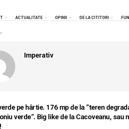
NT
ACTUALITATE
OPINII
DE LA CITITORI
FU
or
Imperativ
verde pe hârtie. 176 mp de la ”teren degrada
oniu verde”. Big like de la Cacoveanu, sau n
!