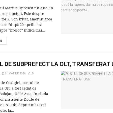
lui Marius Oprescu nu este, în
pre principii. Este despre
 forță. Ton iritat, amenințarea
are ”după 20 aprilie” și
spre ”breloc” indică mai...
RE
L DE SUBPREFECT LA OLT, TRANSFERAT 
11 MARTIE 2026
0
ile Coaliției, postul de
la Olt, a fost cedat de
olojan, USR! Asta, în ciuda
r insistente făcute de
e PNL Olt, deputatul Gigel
cte, la...