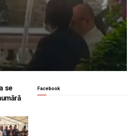
a se
Facebook
 numără