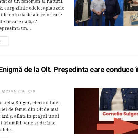
ntat ca un fenomen al naturii.
, curg zilnic odele, aplauzele
iile entuziaste ale celor care
de fiecare dată, că
reprezintă un...
RE
nigmă de la Olt. Președinta care conduce î
20 MAI 2026
0
nelia Sulger, eternul lider
ției de femei din Olt de mai
 ani și aflată în pragul unui
 triumfal, vine să dărâme
lele...