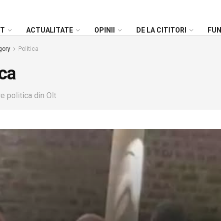
NT
ACTUALITATE
OPINII
DE LA CITITORI
FU
gory
Politica
ica
e politica din Olt