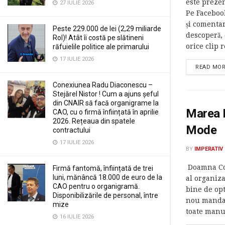
este preze
27 IULIE 2026
Pe Facebook
și comentar
Peste 229.000 de lei (2,29 miliarde
descoperă, 
Rol)! Atât îi costă pe slătineni
orice clip 
răfuielile politice ale primarului
17 IULIE 2026
READ MO
Conexiunea Radu Diaconescu –
Stejărel Nistor ! Cum a ajuns șeful
din CNAIR să facă organigrame la
Marea E
CAO, cu o firmă înființată în aprilie
2026. Rețeaua din spatele
Mode
contractului
17 IULIE 2026
BY
IMPERATIV
Doamna Cor
Firmă fantomă, înființată de trei
luni, mănâncă 18.000 de euro de la
al organiza
CAO pentru o organigramă.
bine de opt
Disponibilizările de personal, între
nou mandat
mize
toate manua
16 IULIE 2026