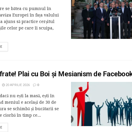
are se bătea cu pumnul în
pavăza Europei în fața valului
a ajuns să practice cerșitul
șile celor pe care îi scuipa,
RE
frate! Plai cu Boi și Mesianism de Faceboo
20 APRILIE 2026
0
 dacă nu ești la masă, ești în
d meniul e același de 30 de
ura se schimbă și bucătarii se
e ciorbă în timp ce...
RE