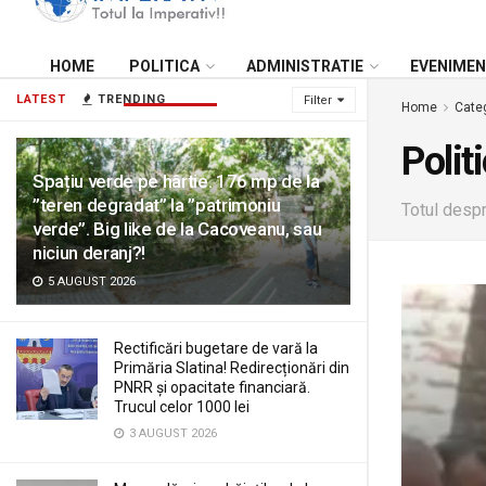
HOME
POLITICA
ADMINISTRATIE
EVENIME
LATEST
TRENDING
Filter
Home
Cate
Polit
Spațiu verde pe hârtie. 176 mp de la
”teren degradat” la ”patrimoniu
Totul despr
verde”. Big like de la Cacoveanu, sau
niciun deranj?!
5 AUGUST 2026
Rectificări bugetare de vară la
Primăria Slatina! Redirecționări din
PNRR și opacitate financiară.
Trucul celor 1000 lei
3 AUGUST 2026