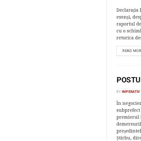
Declarația 
esență, des
raportul de
cu o schimb
retorica de
READ MO
POSTU
BY
IMPERATIV
În negocier
subprefect 
premierul B
demersurilo
președintel
Știrbu, dire