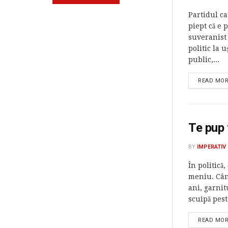
Partidul c
piept că e 
suveranist 
politic la u
public,...
READ MO
Te pup 
BY
IMPERATIV
În politică,
meniu. Cân
ani, garnit
scuipă pest
READ MO