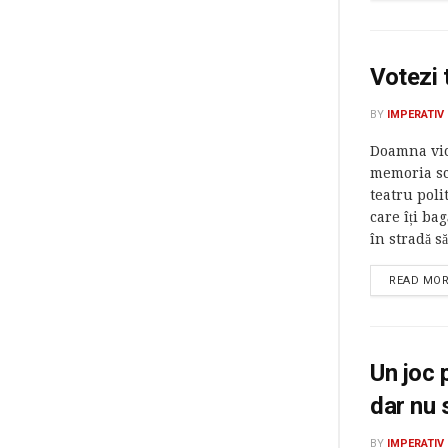
Votezi t
BY
IMPERATIV
Doamna vice
memoria scu
teatru poli
care îți ba
în stradă să.
READ MO
Un joc 
dar nu 
BY
IMPERATIV