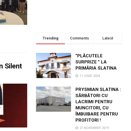
Trending
Comments
Latest
”PLĂCUTELE
SURPRIZE ” LA
n Silent
PRIMĂRIA SLATINA
11 IUNIE 2024
PRYSMIAN SLATINA :
SĂRBĂTORI CU
LACRIMI PENTRU
MUNCITORI, CU
ÎMBUIBARE PENTRU
PROFITORI !
27 NOIEMBRIE 2019