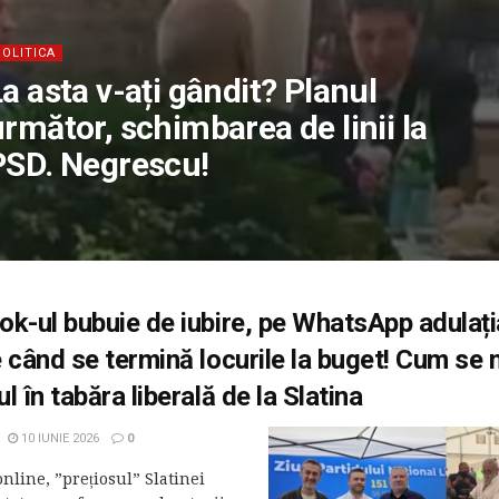
POLITICA
a asta v-ați gândit? Planul
rmător, schimbarea de linii la
PSD. Negrescu!
k-ul bubuie de iubire, pe WhatsApp adulați
 când se termină locurile la buget! Cum se
l în tabăra liberală de la Slatina
10 IUNIE 2026
0
nline, ”prețiosul” Slatinei