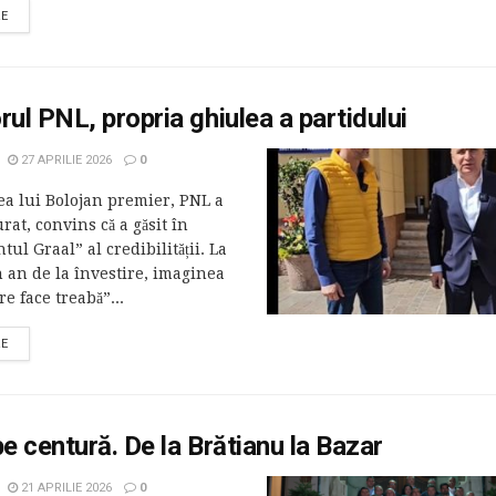
RE
rul PNL, propria ghiulea a partidului
27 APRILIE 2026
0
ea lui Bolojan premier, PNL a
urat, convins că a găsit în
ntul Graal” al credibilității. La
 an de la învestire, imaginea
e face treabă”...
RE
pe centură. De la Brătianu la Bazar
21 APRILIE 2026
0