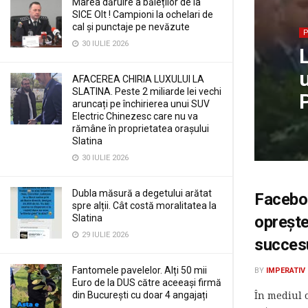
Marea dăruire a băieților de la
SICE Olt ! Campioni la ochelari de
cal și punctaje pe nevăzute
30 IULIE 2026
L
u
AFACEREA CHIRIA LUXULUI LA
SLATINA. Peste 2 miliarde lei vechi
aruncați pe închirierea unui SUV
Electric Chinezesc care nu va
rămâne în proprietatea orașului
Slatina
30 IULIE 2026
Dubla măsură a degetului arătat
Faceboo
spre alții. Cât costă moralitatea la
Slatina
oprește
29 IULIE 2026
succesu
Fantomele pavelelor. Alți 50 mii
BY
IMPERATIV
Euro de la DUS către aceeași firmă
din București cu doar 4 angajați
În mediul o