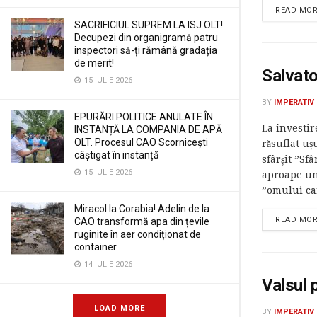
READ MO
SACRIFICIUL SUPREM LA ISJ OLT!
Decupezi din organigramă patru
inspectori să-ți rămână gradația
de merit!
Salvato
15 IULIE 2026
BY
IMPERATIV
EPURĂRI POLITICE ANULATE ÎN
La învestir
INSTANȚĂ LA COMPANIA DE APĂ
OLT. Procesul CAO Scornicești
răsuflat uș
câștigat în instanță
sfârșit ”Sfâ
15 IULIE 2026
aproape un
”omului car
Miracol la Corabia! Adelin de la
READ MO
CAO transformă apa din țevile
ruginite în aer condiționat de
container
14 IULIE 2026
Valsul 
LOAD MORE
BY
IMPERATIV