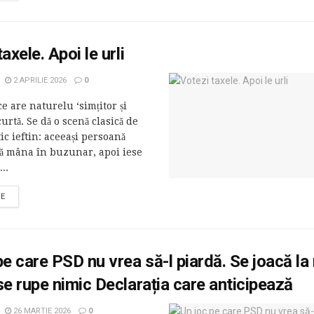
axele. Apoi le urli
2 APRILIE 2026
0
 are naturelu ‘simțitor și
rtă. Se dă o scenă clasică de
tic ieftin: aceeași persoană
gă mâna în buzunar, apoi iese
..
RE
pe care PSD nu vrea să-l piardă. Se joacă la
se rupe nimic Declarația care anticipează
26 MARTIE 2026
0