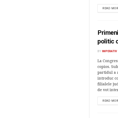
READ MO
Primeni
politic 
BY
IMPERATIV
La Congres
copios. Sub
partidul a 
introduc c
filialele 
de vot inte
READ MO