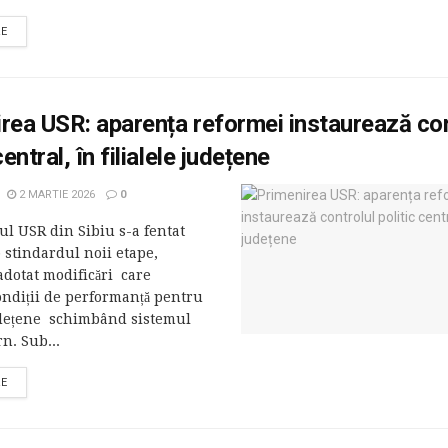
RE
rea USR: aparența reformei instaurează con
central, în filialele județene
2 MARTIE 2026
0
ul USR din Sibiu s-a fentat
 stindardul noii etape,
adotat modificări care
ondiții de performanță pentru
județene schimbând sistemul
rn. Sub...
RE