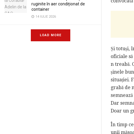
convocată 
ruginite în aer condiționat de
container
14 IULIE 2026
LOAD MORE
Și totuși, 
oficiale s
n treabă. 
șinele bun
situației.
grabă de n
semnează d
Dar semnal
Doar un gr
În timp ce
unii măsoa