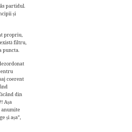
râs partidul.
cipii și
nt propriu,
xistă filtru,
 a puncta.
 dezordonat
 pentru
saj coerent
când
 făcând din
?! Așa
e anumite
e și așa”,