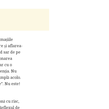
rmațiile
e și aflarea-
nd sar de pe
ionarea
ar cu o
venția. Nu
âmplă acolo.
e”. Nu este!
onă cu risc,
 Reflexul de