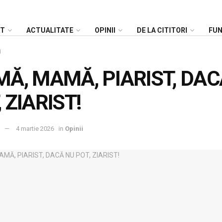
NT
ACTUALITATE
OPINII
DE LA CITITORI
FU
i
MĂ, MAMĂ, PIARIST, DAC
 ZIARIST!
4 martie 2026
in
Opinii