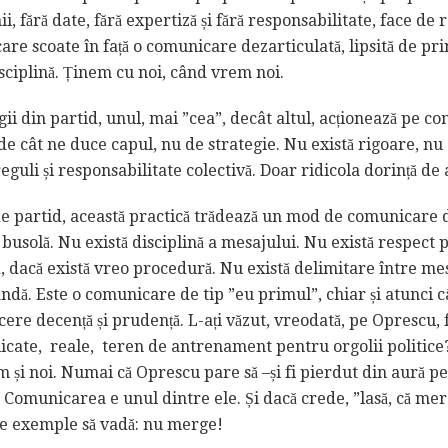
ii, fără date, fără expertiză și fără responsabilitate, face de 
care scoate în față o comunicare dezarticulată, lipsită de prin
ciplină. Ținem cu noi, când vrem noi.
gii din partid, unul, mai ”cea”, decât altul, acționează pe co
 de cât ne duce capul, nu de strategie. Nu există rigoare, nu e
reguli și responsabilitate colectivă. Doar ridicola dorință de
de partid, această practică trădează un mod de comunicare
de busolă. Nu există disciplină a mesajului. Nu există respect
 dacă există vreo procedură. Nu există delimitare între me
ndă. Este o comunicare de tip ”eu primul”, chiar și atunci 
cere decență și prudență. L-ați văzut, vreodată, pe Oprescu,
elicate, reale, teren de antrenament pentru orgolii politice
 și noi. Numai că Oprescu pare să –și fi pierdut din aură p
Comunicarea e unul dintre ele. Și dacă crede, ”lasă, că merg
le exemple să vadă: nu merge!