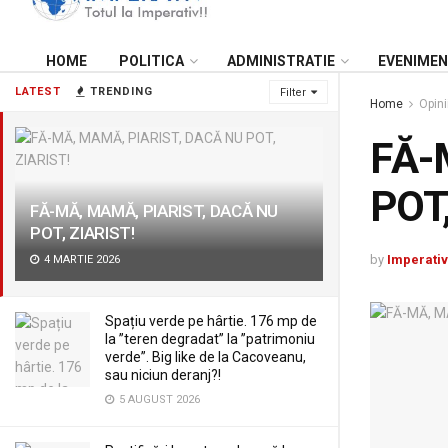
HOME
POLITICA
ADMINISTRATIE
EVENIME
LATEST
TRENDING
Filter
Home
Opini
FĂ-
POT,
FĂ-MĂ, MAMĂ, PIARIST, DACĂ NU
POT, ZIARIST!
by
Imperativ
4 MARTIE 2026
Spațiu verde pe hârtie. 176 mp de
la ”teren degradat” la ”patrimoniu
verde”. Big like de la Cacoveanu,
sau niciun deranj?!
5 AUGUST 2026