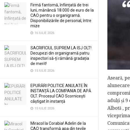
Firmă fantomă, înființată de trei
luni, mănâncă 18.000 de euro de la
CAO pentru o organigramă.
Disponibilizările de personal, între
mize
16 IULIE 2026
SACRIFICIUL SUPREM LA ISJ OLT!
Decupezi din organigramă patru
inspectori să-ți rămână gradația
de merit!
15 IULIE 2026
Aseară, pe
alunecare 
EPURĂRI POLITICE ANULATE ÎN
INSTANȚĂ LA COMPANIA DE APĂ
compromisă
OLT. Procesul CAO Scornicești
adulți și 
câștigat în instanță
Albotă , p
15 IULIE 2026
viceprimar
Comunicat 
Miracol la Corabia! Adelin de la
CAO transformă apa din țevile