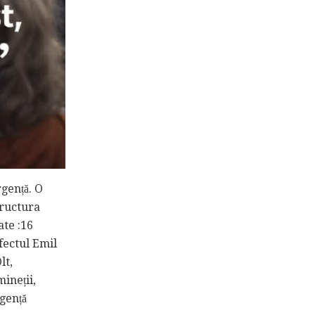
rgență. O
tructura
ate :16
efectul Emil
lt,
ineții,
rgență