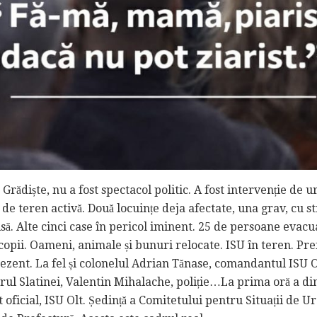
 Grădiște, nu a fost spectacol politic. A fost intervenție de u
de teren activă. Două locuințe deja afectate, una grav, cu s
. Alte cinci case în pericol iminent. 25 de persoane evacu
9 copii. Oameni, animale și bunuri relocate. ISU în teren. Pr
rezent. La fel și colonelul Adrian Tănase, comandantul ISU O
ul Slatinei, Valentin Mihalache, poliție…La prima oră a dim
oficial, ISU Olt. Ședință a Comitetului pentru Situații de U