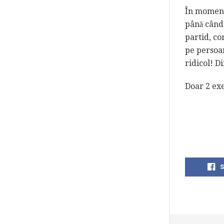
În momente
până când 
partid, co
pe persoan
ridicol! D
Doar 2 exe
S