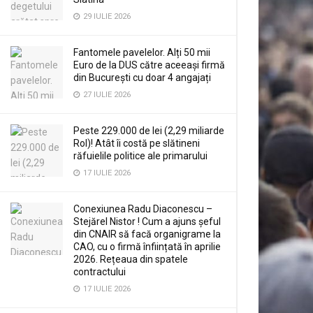
29 IULIE 2026
Fantomele pavelelor. Alți 50 mii
Euro de la DUS către aceeași firmă
din București cu doar 4 angajați
27 IULIE 2026
Peste 229.000 de lei (2,29 miliarde
Rol)! Atât îi costă pe slătineni
răfuielile politice ale primarului
17 IULIE 2026
Conexiunea Radu Diaconescu –
Stejărel Nistor ! Cum a ajuns șeful
din CNAIR să facă organigrame la
CAO, cu o firmă înființată în aprilie
2026. Rețeaua din spatele
contractului
17 IULIE 2026