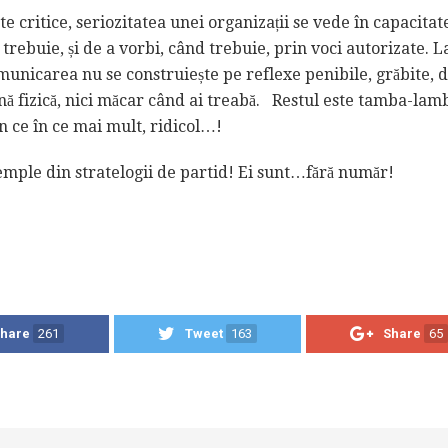
 critice, seriozitatea unei organizații se vede în capacitat
trebuie, și de a vorbi, când trebuie, prin voci autorizate. L
municarea nu se construiește pe reflexe penibile, grăbite, 
ă fizică, nici măcar când ai treabă. Restul este tamba-lamb
in ce în ce mai mult, ridicol…!
mple din stratelogii de partid! Ei sunt…fără număr!
hare
261
Tweet
163
Share
65