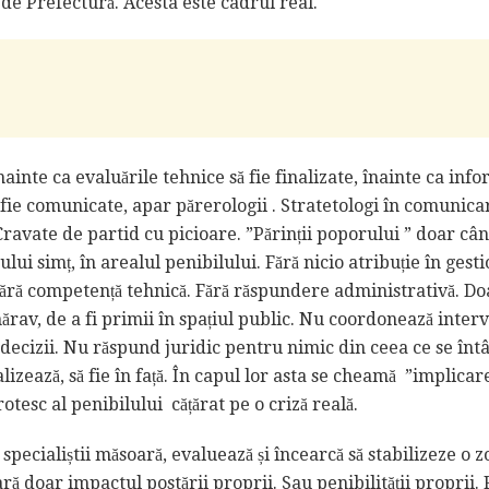
de Prefectură. Acesta este cadrul real.
înainte ca evaluările tehnice să fie finalizate, înainte ca info
ă fie comunicate, apar părerologii . Stratetologi în comunicar
Cravate de partid cu picioare. ”Părinții poporului ” doar câ
ului simț, în arealul penibilului. Fără nicio atribuție în gest
 Fără competență tehnică. Fără răspundere administrativă. Do
ărav, de a fi primii în spațiul public. Nu coordonează inter
ecizii. Nu răspund juridic pentru nimic din ceea ce se înt
izează, să fie în față. În capul lor asta se cheamă ”implicar
otesc al penibilului cățărat pe o criză reală.
 specialiștii măsoară, evaluează și încearcă să stabilizeze o z
ră doar impactul postării proprii. Sau penibilității proprii.