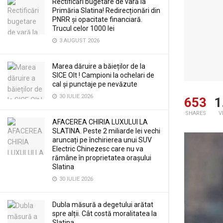
Rectificări bugetare de vară la
Primăria Slatina! Redirecționări din
PNRR și opacitate financiară.
Trucul celor 1000 lei
3 AUGUST 2026
Marea dăruire a băieților de la
SICE Olt ! Campioni la ochelari de
cal și punctaje pe nevăzute
30 IULIE 2026
653
1
SHARES
V
AFACEREA CHIRIA LUXULUI LA
SLATINA. Peste 2 miliarde lei vechi
aruncați pe închirierea unui SUV
Electric Chinezesc care nu va
rămâne în proprietatea orașului
Slatina
30 IULIE 2026
Dubla măsură a degetului arătat
spre alții. Cât costă moralitatea la
Slatina