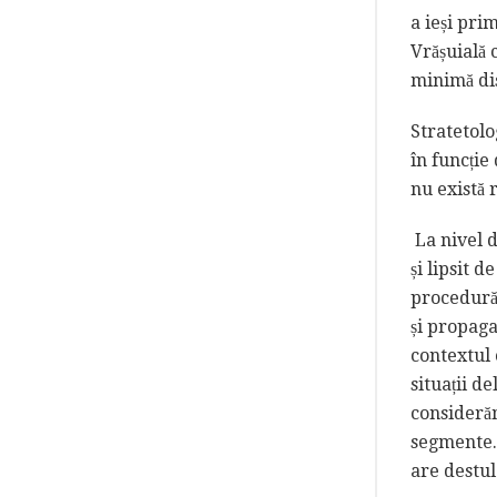
a ieși prim
Vrășuială 
minimă dis
Stratetolo
în funcție
nu există 
La nivel 
și lipsit 
procedură,
și propaga
contextul 
situații d
considerăm
segmente. 
are destu