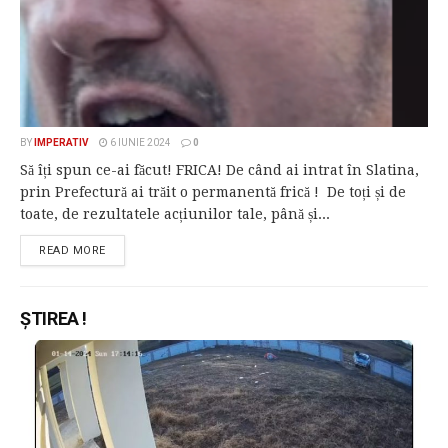
BY
IMPERATIV
6 IUNIE 2024
0
Să îți spun ce-ai făcut! FRICA! De când ai intrat în Slatina,
prin Prefectură ai trăit o permanentă frică ! De toți și de
toate, de rezultatele acțiunilor tale, până și...
READ MORE
ȘTIREA !