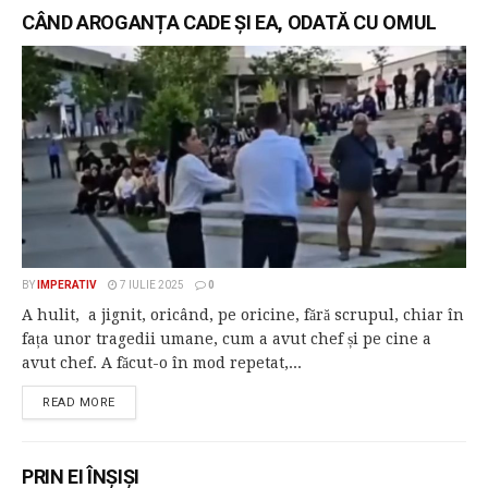
CÂND AROGANȚA CADE ȘI EA, ODATĂ CU OMUL
BY
IMPERATIV
7 IULIE 2025
0
A hulit, a jignit, oricând, pe oricine, fără scrupul, chiar în
fața unor tragedii umane, cum a avut chef și pe cine a
avut chef. A făcut-o în mod repetat,...
READ MORE
PRIN EI ÎNȘIȘI