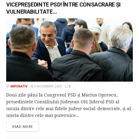
VICEPREȘEDINTE PSD! ÎNTRE CONSACRARE ȘI
VULNERABILITATE…
BY
IMPERATIV
5 NOIEMBRIE 2025
0
Două zile până la Congresul PSD și Marius Oprescu,
președintele Consiliului Județean Olt/ liderul PSD al
unuia dintre cele mai fidele județe social-democrate, și al
uneia dintre cele mai puternice...
READ MORE