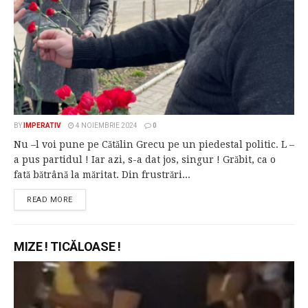
BY
IMPERATIV
4 NOIEMBRIE 2024
0
Nu –l voi pune pe Cătălin Grecu pe un piedestal politic. L –
a pus partidul ! Iar azi, s-a dat jos, singur ! Grăbit, ca o
fată bătrână la măritat. Din frustrări...
READ MORE
MIZE ! TICĂLOASE !