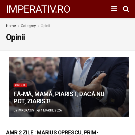
IMPERATIV.RO
Home
Category
Opinii
Opinii
OPINII
FĂ-MĂ, MAMĂ, PIARIST, DACĂ NU
POT, ZIARIST!
BY
IMPERATIV
4 MARTIE 2026
AMR 2 ZILE : MARIUS OPRESCU, PRIM-