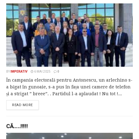
BY
IMPERATIV
6 MAI 2025
0
În campania electorală pentru Antonescu, un arlechino s-
a băgat în gunoaie, s-a pus în fața unei camere de telefon
și a strigat ” breee”. . Partidul l-a aplaudat ! Nu tot !...
READ MORE
CĂ…..!!!!!