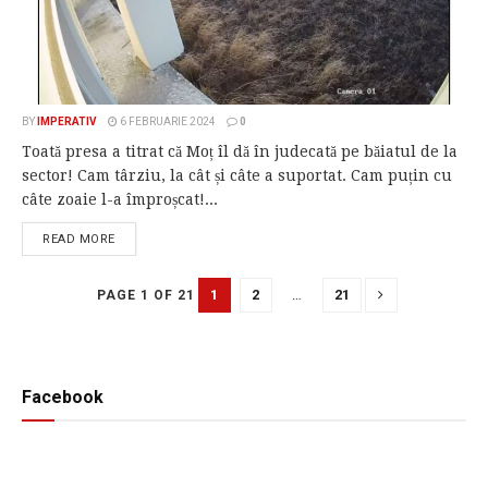
BY
IMPERATIV
6 FEBRUARIE 2024
0
Toată presa a titrat că Moț îl dă în judecată pe băiatul de la
sector! Cam târziu, la cât și câte a suportat. Cam puțin cu
câte zoaie l-a împroșcat!...
READ MORE
1
2
…
21
PAGE 1 OF 21
Facebook