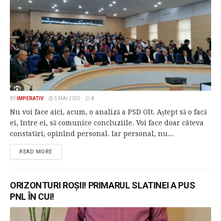
BY
IMPERATIV
5 MAI 2025
0
Nu voi face aici, acum, o analiză a PSD Olt. Aștept să o facă
ei, între ei, să comunice concluziile. Voi face doar câteva
constatări, opinînd personal. Iar personal, nu...
READ MORE
ORIZONTURI ROȘII! PRIMARUL SLATINEI A PUS
PNL ÎN CUI!