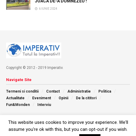
JOACĂ DE-A DUMNEZEU !
6 IUNIE 2024
Copyright © 2012 - 2019 Imperativ.
Navigate Site
Termeni si conditii
Contact
Administratie
Politica
Actualitate
Eveniment
Opinii
De la cititori
Fun&Monden
Interviu
Follow Us
This website uses cookies to improve your experience. We'll
assume you're ok with this, but you can opt-out if you wish.