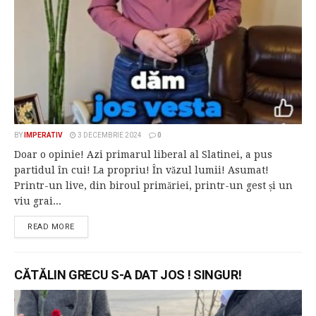
BY
IMPERATIV
3 DECEMBRIE 2024
0
Doar o opinie! Azi primarul liberal al Slatinei, a pus
partidul în cui! La propriu! În văzul lumii! Asumat!
Printr-un live, din biroul primăriei, printr-un gest și un
viu grai...
READ MORE
CĂTĂLIN GRECU S-A DAT JOS ! SINGUR!