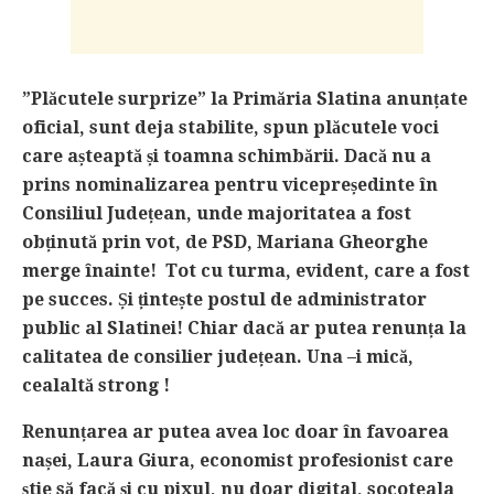
”Plăcutele surprize” la Primăria Slatina anunțate
oficial, sunt deja stabilite, spun plăcutele voci
care așteaptă și toamna schimbării. Dacă nu a
prins nominalizarea pentru vicepreședinte în
Consiliul Județean, unde majoritatea a fost
obținută prin vot, de PSD, Mariana Gheorghe
merge înainte! Tot cu turma, evident, care a fost
pe succes. Și țintește postul de administrator
public al Slatinei! Chiar dacă ar putea renunța la
calitatea de consilier județean. Una –i mică,
cealaltă strong !
Renun
ț
area ar putea avea loc doar în favoarea
na
ș
ei, Laura Giura, economist profesionist care
ș
tie să facă
ș
i cu pixul, nu doar digital, socoteala