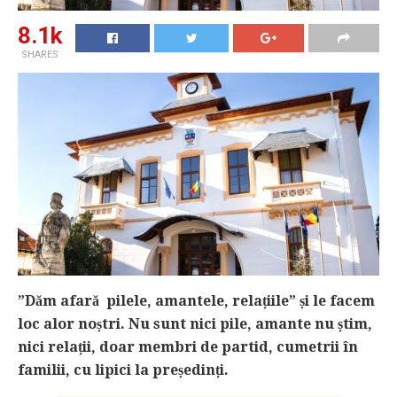
8.1k
SHARES
”Dăm afară pilele, amantele, rela
ț
iile”
ș
i le facem
loc alor no
ș
tri. Nu sunt nici pile, amante nu
ș
tim,
nici rela
ț
ii, doar membri de partid, cumetrii în
familii, cu lipici la pre
ș
edin
ț
i.