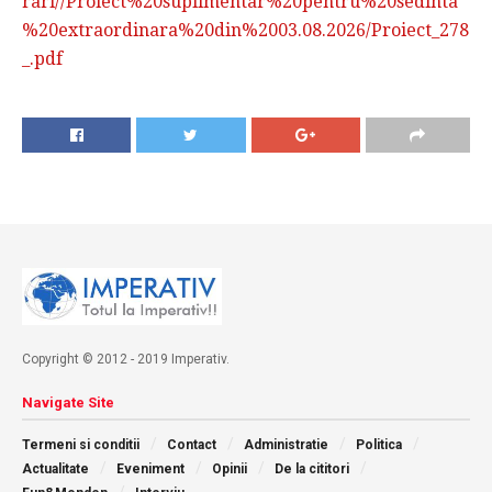
rari//Proiect%20suplimentar%20pentru%20sedinta
%20extraordinara%20din%2003.08.2026/Proiect_278
_.pdf
Copyright © 2012 - 2019 Imperativ.
Navigate Site
Termeni si conditii
Contact
Administratie
Politica
Actualitate
Eveniment
Opinii
De la cititori