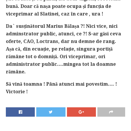
bună. Doar că na
ș
a poate ocupa
ș
i func
ț
ia de
viceprimar al Slatinei, caz în care , ura !
Da` sus
ț
inătorul Marius Băla
ș
a ?! Nici vice, nici
adminstrator public, atunci, ce ?! S-ar găsi ceva
oferte, CAO, Loctrans, dar nu demne de rang.
A
ș
a că, din ecua
ț
ie, pe rela
ț
ie, singura porti
ț
ă
rămâne tot o domni
ț
ă. Ori viceprimar, ori
administrator public….mingea tot la doamne
rămâne.
Să vină toamna ! Până atunci mai povestim…. !
Victorie !