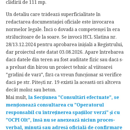
clădirii de 111 mp.
Un detaliu care trădează superficialitate în
redactarea documentației oficiale este invocarea
normelor legale. Încă o dovadă a competenței în era
strălucitoare de la soare. Se invocă HCL Slatina nr.
28/13.12.2024 pentru aprobarea inițială a Registrului,
dar proiectul este datat 03.08.2026. Apare întrebarea
dacă datele din teren au fost auditate fizic sau dacă s-
a preluat din birou un proiect tehnic al viitoarei
”grădini de vară”, fără ca vreun funcționar să verifice
dacă pe str. Pitești nr. 19 există la această oră altceva
decât moloz sau beton.
Mai mult,
la Secțiunea ”Consultări efectuate”, se
menționează consultarea cu ”Operatorul
responsabil cu întreținerea spațiilor verzi” și cu
”OCPI Olt”, însă nu se anexează niciun proces-
verbal, minută sau adresă oficială de confirmare