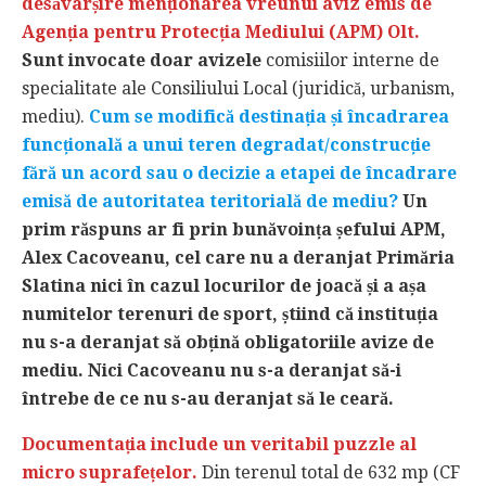
desăvârșire menționarea vreunui aviz emis de
Agenția pentru Protecția Mediului (APM) Olt.
Sunt invocate doar avizele
comisiilor interne de
specialitate ale Consiliului Local (juridică, urbanism,
mediu).
Cum se modifică destinația și încadrarea
funcțională a unui teren degradat/construcție
fără un acord sau o decizie a etapei de încadrare
emisă de autoritatea teritorială de mediu?
Un
prim răspuns ar fi prin bunăvoința șefului APM,
Alex Cacoveanu, cel care nu a deranjat Primăria
Slatina nici în cazul locurilor de joacă și a așa
numitelor terenuri de sport, știind că instituția
nu s-a deranjat să obțină obligatoriile avize de
mediu. Nici Cacoveanu nu s-a deranjat să-i
întrebe de ce nu s-au deranjat să le ceară.
Documentația include un veritabil puzzle al
micro suprafețelor.
Din terenul total de 632 mp (CF