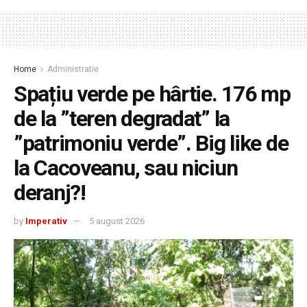
Home
Administratie
Spațiu verde pe hârtie. 176 mp
de la ”teren degradat” la
”patrimoniu verde”. Big like de
la Cacoveanu, sau niciun
deranj?!
by
Imperativ
5 august 2026