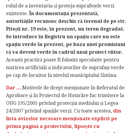
rolul de a inventaria și proteja suprafețele verzi
existente.
În documentația prezentată,
autoritățile recunosc deschis că terenul de pe str.
Pitești nr. 19 este, în prezent, un teren degradat.
Se introduce în Registru un spațiu care nu este
spațiu verde în prezent, pe baza unei promisiuni
că va deveni verde în cadrul unui proiect viitor.
Această practică poate fi folosită speculativ pentru
mărirea artificială a indicatorilor de suprafață verde
pe cap de locuitor la nivelul municipiului Slatina.
Dar …
.Motivele de drept menționate în Referatul de
Aprobare și în Proiectul de Hotărâre fac trimitere la
OUG 195/2005 privind protecția mediului și Legea
24/2007 privind spațiile verzi. Cu toate acestea,
din
lista avizelor necesare menționate explicit pe
prima pagină a proiectului, lipsește cu