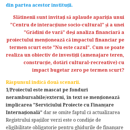
din partea acestor instituții.
Slătinenii sunt invitați să aplaude apariția unui
”Centru de interacțiune socio-cultural” și a unei
”Grădini de vară” deși analiza financiară a
proiectului menționează că impactul financiar pe
termen scurt este ”Nu este cazul”. Cum se poate
realiza un obiectiv de investiții (amenajare teren,
construcție, dotări cultural-recreative) cu
impact bugetar zero pe termen scurt?
Răspunsul indică două scenarii.
1/Proiectul este mascat pe fonduri
nerambursabile/externi, în text se menționează
implicarea ”Serviciului Proiecte cu Finanțare
Internațională”
dar se omite faptul că actualizarea
Registrului spațiilor verzi este o condiție de
eligibilitate obligatorie pentru ghidurile de finanțare