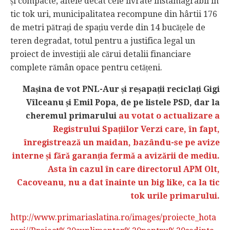
și compacte, altele decât cele livrate instamagrabil în
tic tok uri, municipalitatea recompune din hârtii 176
de metri pătrați de spațiu verde din 14 bucățele de
teren degradat, totul pentru a justifica legal un
proiect de investiții ale cărui detalii financiare
complete rămân opace pentru cetățeni.
Mașina de vot PNL-Aur și reșapații reciclați Gigi
Vîlceanu și Emil Popa, de pe listele PSD, dar la
cheremul primarului
au votat o actualizare a
Registrului Spațiilor Verzi care, în fapt,
înregistrează un maidan, bazându-se pe avize
interne și fără garanția fermă a avizării de mediu.
Asta în cazul în care directorul APM Olt,
Cacoveanu, nu a dat înainte un big like, ca la tic
tok urile primarului.
http://www.primariaslatina.ro/images/proiecte_hota