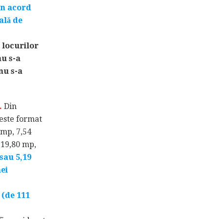
un acord
ală de
 locurilor
nu s-a
nu s-a
.
Din
 este format
 mp, 7,54
 19,80 mp,
sau 5,19
ei
 (de 111