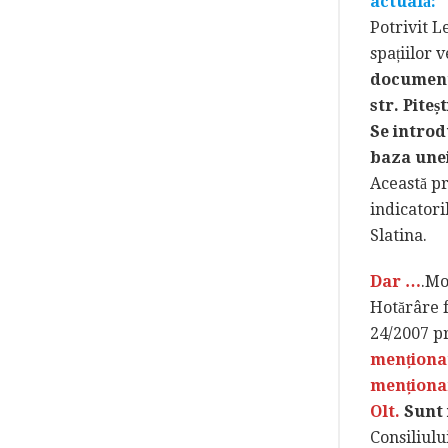
actuală: 
Potrivit L
spațiilor 
documenta
str. Piteș
Se introd
baza unei
Această pr
indicatori
Slatina.
Dar …
.Mo
Hotărâre f
24/2007 pr
menționat
menționar
Olt.
Sunt 
Consiliulu