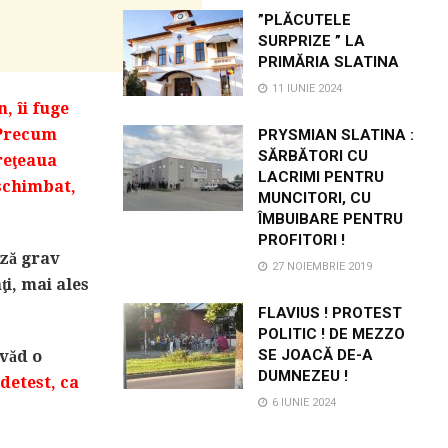
”PLĂCUTELE
SURPRIZE ” LA
PRIMĂRIA SLATINA
11 IUNIE 2024
, îi fuge
 Precum
PRYSMIAN SLATINA :
SĂRBĂTORI CU
 reţeaua
LACRIMI PENTRU
 schimbat,
MUNCITORI, CU
ÎMBUIBARE PENTRU
PROFITORI !
ază grav
27 NOIEMBRIE 2019
ţi, mai ales
FLAVIUS ! PROTEST
POLITIC ! DE MEZZO
SE JOACĂ DE-A
 văd o
DUMNEZEU !
 detest, ca
6 IUNIE 2024