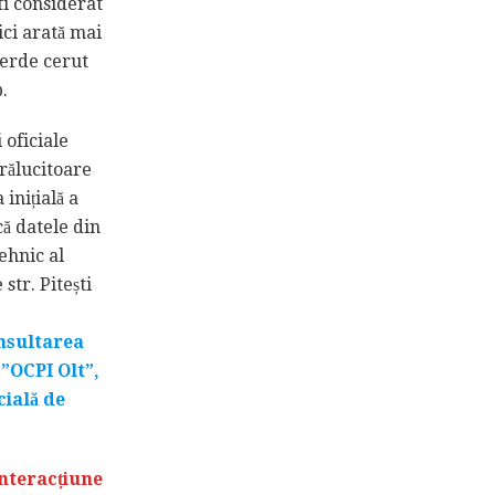
fi considerat
ici arată mai
verde cerut
.
 oficiale
rălucitoare
inițială a
că datele din
ehnic al
str. Pitești
onsultarea
 ”OCPI Olt”,
cială de
interacțiune