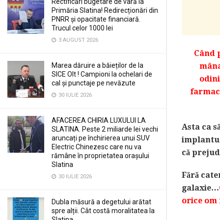
Rectificări bugetare de vară la
Primăria Slatina! Redirecționări din
PNRR și opacitate financiară.
Trucul celor 1000 lei
3 AUGUST 2026
Când p
mâna.
Marea dăruire a băieților de la
SICE Olt ! Campioni la ochelari de
odini
cal și punctaje pe nevăzute
farmaci
30 IULIE 2026
AFACEREA CHIRIA LUXULUI LA
Asta ca s
SLATINA. Peste 2 miliarde lei vechi
aruncați pe închirierea unui SUV
implanturi
Electric Chinezesc care nu va
că prejud
rămâne în proprietatea orașului
Slatina
Fără cate
30 IULIE 2026
galaxie…
orice om 
Dubla măsură a degetului arătat
spre alții. Cât costă moralitatea la
Slatina