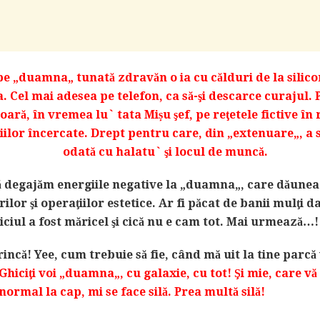
e „duamna„ tunată zdravăn o ia cu călduri de la silicon
 Cel mai adesea pe telefon, ca să-şi descarce curajul.
oară, în vremea lu` tata Mișu şef, pe reţetele fictive în
ilor încercate. Drept pentru care, din „extenuare„, a
odată cu halatu` şi locul de muncă.
ă degajăm energiile negative la „duamna„, care dăune
lor şi operaţiilor estetice. Ar fi păcat de banii mulţi da
iciul a fost măricel şi cică nu e cam tot. Mai urmează…!
rincă! Yee, cum trebuie să fie, când mă uit la tine parcă
Ghiciţi voi „duamna„, cu galaxie, cu tot! Şi mie, care vă
normal la cap, mi se face silă. Prea multă silă!