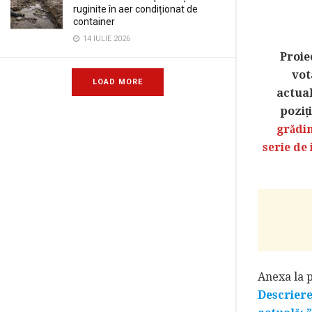
ruginite în aer condiționat de
container
14 IULIE 2026
Proie
vot
LOAD MORE
actual
poziți
grădin
serie de 
Anexa la p
Descriere