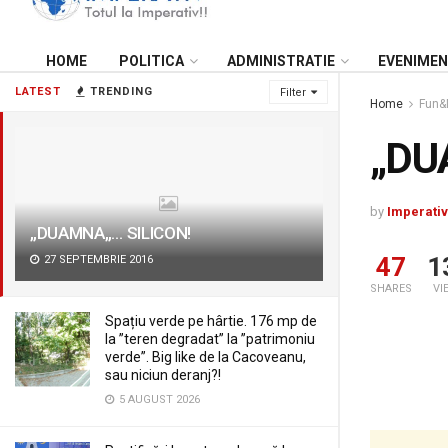
HOME
POLITICA
ADMINISTRATIE
EVENIME
LATEST
TRENDING
Filter
Home
Fun&
„DU
by
Imperativ
„DUAMNA„… SILICON!
47
1
27 SEPTEMBRIE 2016
SHARES
VI
Spațiu verde pe hârtie. 176 mp de
la ”teren degradat” la ”patrimoniu
verde”. Big like de la Cacoveanu,
sau niciun deranj?!
5 AUGUST 2026