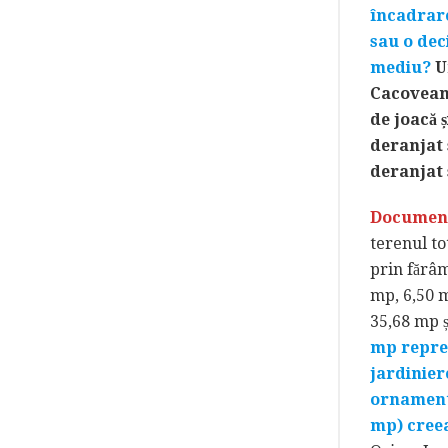
încadrare
sau o dec
mediu?
U
Cacoveanu
de joacă ș
deranjat 
deranjat 
Documenta
terenul to
prin fărâm
mp, 6,50 m
35,68 mp ș
mp reprez
jardinier
ornamenta
mp) creea