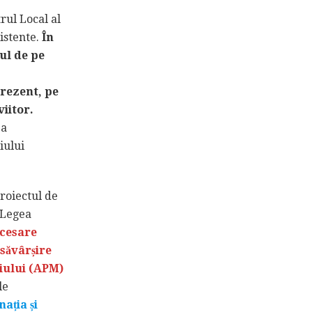
rul Local al
xistente.
În
ul de pe
prezent, pe
iitor.
 a
iului
roiectul de
 Legea
ecesare
esăvârșire
iului (APM)
le
ația și