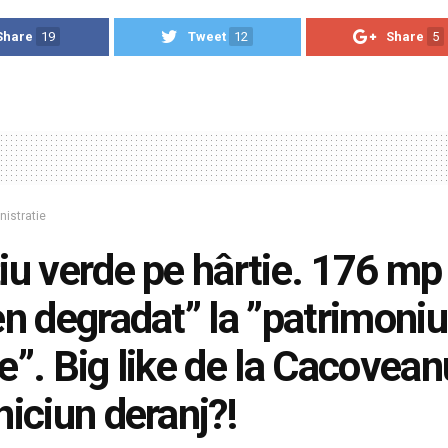
Share
19
Tweet
12
Share
5
istratie
iu verde pe hârtie. 176 mp 
en degradat” la ”patrimoniu
e”. Big like de la Cacovean
niciun deranj?!