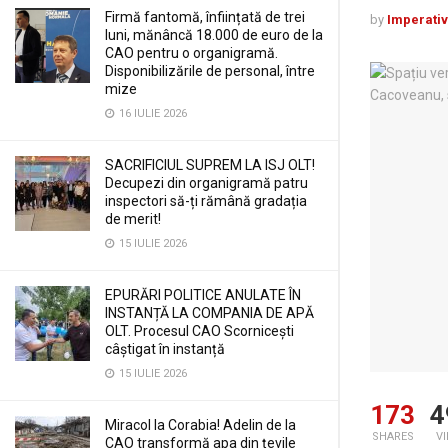
Firmă fantomă, înființată de trei
by
Imperativ
luni, mănâncă 18.000 de euro de la
CAO pentru o organigramă.
Disponibilizările de personal, între
mize
16 IULIE 2026
SACRIFICIUL SUPREM LA ISJ OLT!
Decupezi din organigramă patru
inspectori să-ți rămână gradația
de merit!
15 IULIE 2026
EPURĂRI POLITICE ANULATE ÎN
INSTANȚĂ LA COMPANIA DE APĂ
OLT. Procesul CAO Scornicești
câștigat în instanță
15 IULIE 2026
173
4
Miracol la Corabia! Adelin de la
SHARES
V
CAO transformă apa din țevile