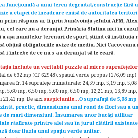
a funcțională a unui teren degradat/construcție fără 
izie a etapei de încadrare emisă de autoritatea teritori
n prim răspuns ar fi prin bunăvoința șefului APM, Alex
, cel care nu a deranjat Primăria Slatina nici în cazul
i a așa numitelor terenuri de sport, știind că instituția 
să obțină obligatoriile avize de mediu. Nici Cacoveanu 
să-i întrebe de ce nu s-au deranjat să le ceară.
ția include un veritabil puzzle al micro suprafețelor
tal de 632 mp (CF 62948), spațiul verde propus (176,09 mp)
ițarea în 14 suprafețe miniaturale: 24,59 mp, 5,19 mp, 5,08
p, 5,60 mp, 6,50 mp, 5,60 mp, 6,50 mp, 12,21 mp, 13,89 mp,
i 21,41 mp. De aici
suspiciunile…
O suprafață de 5,08 mp 
intă, practic, dimensiunea unui rond de flori sau a un
e de mari dimensiuni. Însumarea unor bucăți utilitar
le răsfirate printre alei sau în jurul clădirii existente
ză doar iluzia unui spațiu verde unitar.