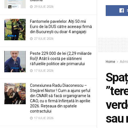
29 IULIE 2026
Fantomele pavelelor. Alți 50 mii
Euro de la DUS către aceeași firmă
din București cu doar 4 angajați
27 IULIE 2026
Peste 229.000 de lei (2,29 miliarde
Rol)! Atât îi costă pe slătineni
Home
Admin
răfuielile politice ale primarului
17 IULIE 2026
Spaț
Conexiunea Radu Diaconescu –
”ter
Stejărel Nistor ! Cum a ajuns șeful
din CNAIR să facă organigrame la
verd
CAO, cu o firmă înființată în aprilie
2026. Rețeaua din spatele
contractului
sau 
17 IULIE 2026