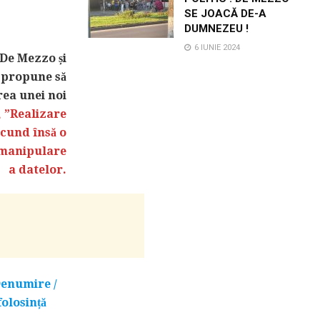
SE JOACĂ DE-A
DUMNEZEU !
6 IUNIE 2024
 De Mezzo și
i propune să
rea unei noi
, ”Realizare
scund însă o
e manipulare
a datelor.
Denumire /
folosință