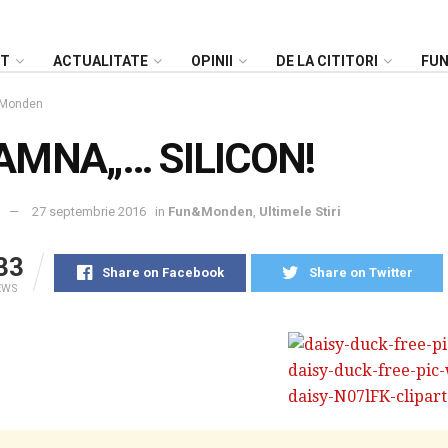
NT
ACTUALITATE
OPINII
DE LA CITITORI
FU
Monden
AMNA„… SILICON!
27 septembrie 2016
in
Fun&Monden
,
Ultimele Stiri
33
Share on Facebook
Share on Twitter
EWS