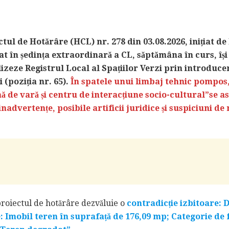
ctul de Hotărâre (HCL) nr. 278 din 03.08.2026, inițiat de
at în ședința extraordinară a CL, săptămâna în curs, îș
izeze Registrul Local al Spațiilor Verzi prin introduce
i (poziția nr. 65).
În spatele unui limbaj tehnic pompos
ă de vară și centru de interacțiune socio-cultural”se a
inadvertențe, posibile artificii juridice și suspiciuni d
roiectul de hotărâre dezvăluie o
contradicție izbitoare: 
: Imobil teren în suprafață de 176,09 mp; Categorie de 