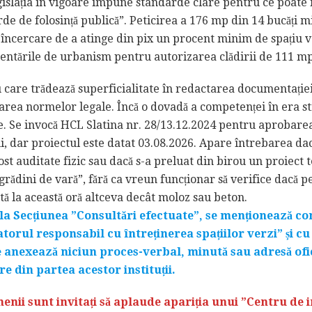
islația în vigoare impune standarde clare pentru ce poate 
rde de folosință publică”. Peticirea a 176 mp din 14 bucăți m
încercare de a atinge din pix un procent minim de spațiu 
entările de urbanism pentru autorizarea clădirii de 111 mp
 care trădează superficialitate în redactarea documentației
area normelor legale. Încă o dovadă a competenței în era st
e. Se invocă HCL Slatina nr. 28/13.12.2024 pentru aprobarea 
i, dar proiectul este datat 03.08.2026. Apare întrebarea da
ost auditate fizic sau dacă s-a preluat din birou un proiect t
grădini de vară”, fără ca vreun funcționar să verifice dacă pe 
stă la această oră altceva decât moloz sau beton.
la Secțiunea ”Consultări efectuate”, se menționează c
torul responsabil cu întreținerea spațiilor verzi” și cu
e anexează niciun proces-verbal, minută sau adresă ofi
e din partea acestor instituții.
nenii sunt invitați să aplaude apariția unui ”Centru de 