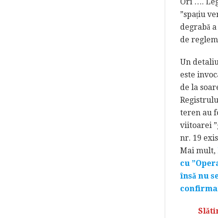
Ori …. Leg
”spațiu ve
degrabă a 
de reglem
Un detaliu
este invoc
de la soar
Registrulu
teren au f
viitoarei ”
nr. 19 exi
Mai mult,
cu ”Opera
însă nu s
confirmar
Slăti