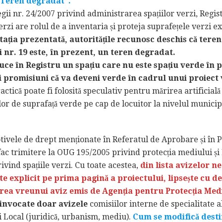
”Teren degradat”.
egii nr. 24/2007 privind administrarea spațiilor verzi, Regist
verzi are rolul de a inventaria și proteja suprafețele verzi e
ția prezentată, autoritățile recunosc deschis că teren
ti nr. 19 este, în prezent, un teren degradat.
uce în Registru un spațiu care nu este spațiu verde în 
 promisiuni că va deveni verde în cadrul unui proiect v
actică poate fi folosită speculativ pentru mărirea artificială
lor de suprafață verde pe cap de locuitor la nivelul municip
tivele de drept menționate în Referatul de Aprobare și în P
ac trimitere la OUG 195/2005 privind protecția mediului și
ivind spațiile verzi. Cu toate acestea,
din lista avizelor n
e explicit pe prima pagină a proiectului, lipsește cu d
ea vreunui aviz emis de Agenția pentru Protecția Med
invocate doar avizele
comisiilor interne de specialitate a
i Local (juridică, urbanism, mediu).
Cum se modifică destin