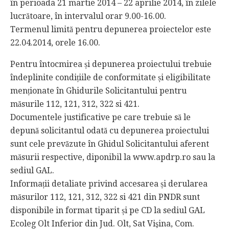
în perioada 21 martie 2014 – 22 aprilie 2014, în zilele
lucrătoare, în intervalul orar 9.00-16.00.
Termenul limită pentru depunerea proiectelor este
22.04.2014, orele 16.00.
Pentru întocmirea și depunerea proiectului trebuie
îndeplinite condițiile de conformitate și eligibilitate
menționate în Ghidurile Solicitantului pentru
măsurile 112, 121, 312, 322 si 421.
Documentele justificative pe care trebuie să le
depună solicitantul odată cu depunerea proiectului
sunt cele prevăzute în Ghidul Solicitantului aferent
măsurii respective, diponibil la www.apdrp.ro sau la
sediul GAL.
Informații detaliate privind accesarea și derularea
măsurilor 112, 121, 312, 322 si 421 din PNDR sunt
disponibile in format tiparit și pe CD la sediul GAL
Ecoleg Olt Inferior din Jud. Olt, Sat Vişina, Com.