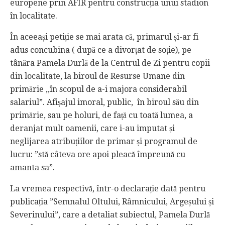
europene prin AFIR pentru construcția unui stadion
în localitate.
În aceeași petiție se mai arata că, primarul și-ar fi
adus concubina ( după ce a divorțat de soție), pe
tânăra Pamela Durlă de la Centrul de Zi pentru copii
din localitate, la biroul de Resurse Umane din
primărie ,,în scopul de a-i majora considerabil
salariul”. Afișajul imoral, public, în biroul său din
primărie, sau pe holuri, de față cu toată lumea, a
deranjat mult oamenii, care i-au imputat și
neglijarea atribuțiilor de primar și programul de
lucru: ”stă câteva ore apoi pleacă împreună cu
amanta sa”.
La vremea respectivă, într-o declarație dată pentru
publicația ”Semnalul Oltului, Râmnicului, Argeșului și
Severinului”, care a detaliat subiectul, Pamela Durlă