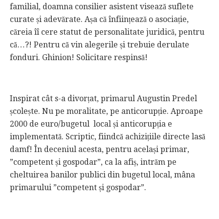
familial, doamna consilier asistent visează suflete
curate și adevărate. Așa că înființează o asociație,
căreia îî cere statut de personalitate juridică, pentru
că…?! Pentru că vin alegerile și trebuie derulate
fonduri. Ghinion! Solicitare respinsă!
Inspirat cât s-a divorțat, primarul Augustin Predel
școlește. Nu pe moralitate, pe anticorupție. Aproape
2000 de euro/bugetul local și anticorupția e
implementată. Scriptic, fiindcă achizițiile directe lasă
damf! În deceniul acesta, pentru același primar,
”competent și gospodar”, ca la afiș, intrăm pe
cheltuirea banilor publici din bugetul local, mâna
primarului ”competent și gospodar”.