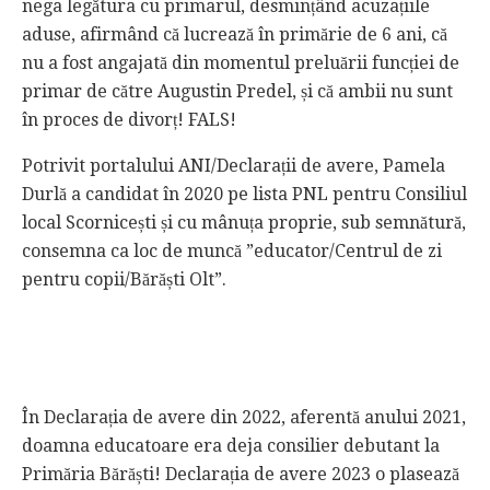
nega legătura cu primarul, desmințând acuzațiile
aduse, afirmând că lucrează în primărie de 6 ani, că
nu a fost angajată din momentul preluării funcției de
primar de către Augustin Predel, și că ambii nu sunt
în proces de divorț! FALS!
Potrivit portalului ANI/Declarații de avere, Pamela
Durlă a candidat în 2020 pe lista PNL pentru Consiliul
local Scornicești și cu mânuța proprie, sub semnătură,
consemna ca loc de muncă ”educator/Centrul de zi
pentru copii/Bărăști Olt”.
În Declarația de avere din 2022, aferentă anului 2021,
doamna educatoare era deja consilier debutant la
Primăria Bărăști! Declarația de avere 2023 o plasează