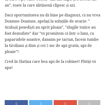
an”, toate la care slătinenii clipesc și azi.
Dacă oportunitatea nu dă bine pe diagnoză, că nu vrea
Doamne-Doamne, apelați la soluțiile de avarie: ”
ticăloșii pesediști au oprit ploaia”, ”slugile toxice au
fost demufate” dar ”vă promitem că într-o lună, cu
paparudele noastre, dansăm pe tartan, facem tumbe
la tiroliană și dăm și cei 5 mc de apă gratis, apă de
ploaie”!
Cred în Slatina care bea apă de la robinet! Plătiți-vă
apa!