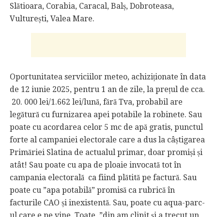
Slătioara, Corabia, Caracal, Balș, Dobroteasa,
Vulturești, Valea Mare.
Oportunitatea serviciilor meteo, achiziționate în data
de 12 iunie 2025, pentru 1 an de zile, la prețul de cca.
20. 000 lei/1.662 lei/lună, fără Tva, probabil are
legătură cu furnizarea apei potabile la robinete. Sau
poate cu acordarea celor 5 mc de apă gratis, punctul
forte al campaniei electorale care a dus la câștigarea
Primăriei Slatina de actualul primar, doar promiși și
atât! Sau poate cu apa de ploaie invocată tot în
campania electorală ca fiind plătită pe factură. Sau
poate cu ”apa potabilă” promisă ca rubrică în
facturile CAO și inexistentă. Sau, poate cu aqua-parc-
ul care e pe vine. Toate, ”din am clipit și a trecut un