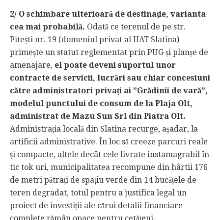
2/ O schimbare ulterioară de destinație, varianta
cea mai probabilă.
Odată ce terenul de pe str.
Pitești nr. 19 (domeniul privat al UAT Slatina)
primește un statut reglementat prin PUG și planșe de
amenajare,
el poate deveni suportul unor
contracte de servicii, lucrări sau chiar concesiuni
către administratori privați ai ”Grădinii de vară”,
modelul punctului de consum de la Plaja Olt,
administrat de Mazu Sun Srl din Piatra Olt.
Administrația locală din Slatina recurge, așadar, la
artificii administrative. În loc să creeze parcuri reale
și compacte, altele decât cele livrate instamagrabil în
tic tok uri, municipalitatea recompune din hârtii 176
de metri pătrați de spațiu verde din 14 bucățele de
teren degradat, totul pentru a justifica legal un
proiect de investiții ale cărui detalii financiare
complete rămân opace pentru cetățeni.