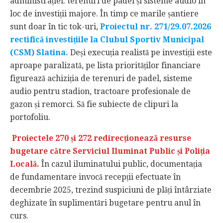
administrației: terenuri de padel și sisteme audio în
loc de investiții majore. În timp ce marile șantiere
sunt doar în tic tok-uri,
Proiectul nr. 271/29.07.2026
rectifică investițiile la Clubul Sportiv Municipal
(CSM) Slatina.
Deși execuția realistă pe investiții este
aproape paralizată, pe lista priorităților financiare
figurează achiziția de terenuri de padel, sisteme
audio pentru stadion, tractoare profesionale de
gazon și remorci. Să fie subiecte de clipuri la
portofoliu.
Proiectele 270 și 272 redirecționează resurse
bugetare către Serviciul Iluminat Public și Poliția
Locală.
În cazul iluminatului public, documentația
de fundamentare invocă recepții efectuate în
decembrie 2025, trezind suspiciuni de plăți întârziate
deghizate în suplimentări bugetare pentru anul în
curs.