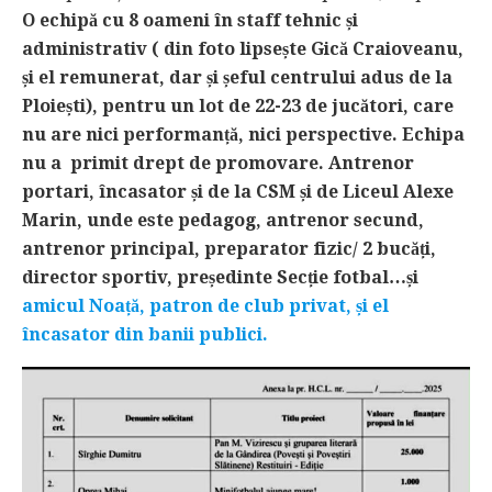
O echipă cu 8 oameni în staff tehnic și
administrativ ( din foto lipsește Gică Craioveanu,
și el remunerat, dar și șeful centrului adus de la
Ploiești), pentru un lot de 22-23 de jucători, care
nu are nici performanță, nici perspective. Echipa
nu a primit drept de promovare. Antrenor
portari, încasator și de la CSM și de Liceul Alexe
Marin, unde este pedagog, antrenor secund,
antrenor principal, preparator fizic/ 2 bucăți,
director sportiv, președinte Secție fotbal…și
amicul Noață, patron de club privat, și el
încasator din banii publici.