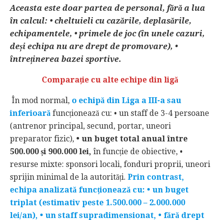
Aceasta este doar partea de personal, fără a lua
în calcul: • cheltuieli cu cazările, deplasările,
echipamentele, • primele de joc (în unele cazuri,
deși echipa nu are drept de promovare), •
întreținerea bazei sportive.
Comparație cu alte echipe din ligă
În mod normal,
o echipă din Liga a III-a sau
inferioară
funcționează cu: • un staff de 3-4 persoane
(antrenor principal, secund, portar, uneori
preparator fizic),
• un buget total anual între
500.000 și 900.000 lei,
în funcție de obiective, •
resurse mixte: sponsori locali, fonduri proprii, uneori
sprijin minimal de la autorități.
Prin contrast,
echipa analizată funcționează cu: • un buget
triplat (estimativ peste 1.500.000 – 2.000.000
lei/an), • un staff supradimensionat, • fără drept