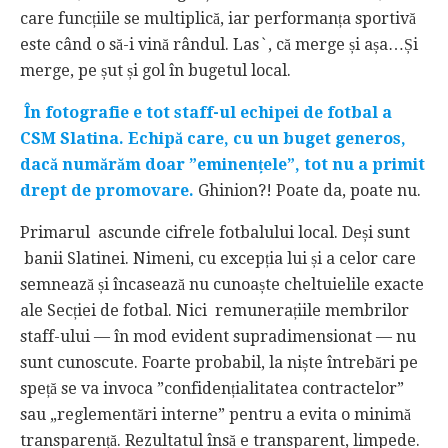
care funcțiile se multiplică, iar performanța sportivă
este când o să-i vină rândul. Las`, că merge și așa…Și
merge, pe șut și gol în bugetul local.
În fotografie e tot staff-ul echipei de fotbal a
CSM Slatina. Echipă care, cu un buget generos,
dacă numărăm doar ”eminențele”, tot nu a primit
drept de promovare.
Ghinion?! Poate da, poate nu.
Primarul ascunde cifrele fotbalului local. Deși sunt
banii Slatinei. Nimeni, cu excepția lui și a celor care
semnează și încasează nu cunoaște cheltuielile exacte
ale Secției de fotbal. Nici remunerațiile membrilor
staff-ului — în mod evident supradimensionat — nu
sunt cunoscute. Foarte probabil, la niște întrebări pe
speță se va invoca ”confidențialitatea contractelor”
sau „reglementări interne” pentru a evita o minimă
transparență. Rezultatul însă e transparent, limpede.