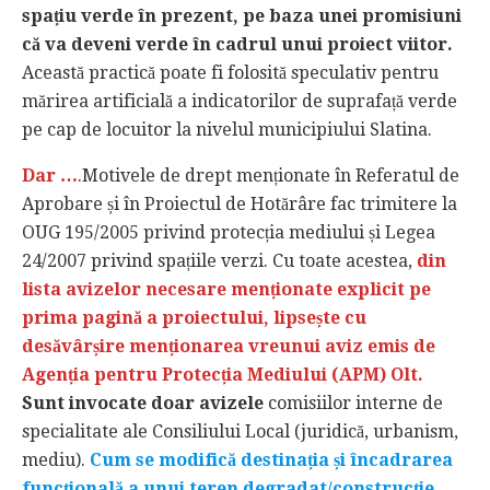
spațiu verde în prezent, pe baza unei promisiuni
că va deveni verde în cadrul unui proiect viitor.
Această practică poate fi folosită speculativ pentru
mărirea artificială a indicatorilor de suprafață verde
pe cap de locuitor la nivelul municipiului Slatina.
Dar …
.Motivele de drept menționate în Referatul de
Aprobare și în Proiectul de Hotărâre fac trimitere la
OUG 195/2005 privind protecția mediului și Legea
24/2007 privind spațiile verzi. Cu toate acestea,
din
lista avizelor necesare menționate explicit pe
prima pagină a proiectului, lipsește cu
desăvârșire menționarea vreunui aviz emis de
Agenția pentru Protecția Mediului (APM) Olt.
Sunt invocate doar avizele
comisiilor interne de
specialitate ale Consiliului Local (juridică, urbanism,
mediu).
Cum se modifică destinația și încadrarea
funcțională a unui teren degradat/construcție