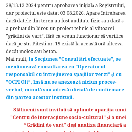
28/13.12.2024 pentru aprobarea inițială a Registrului,
dar proiectul este datat 03.08.2026. Apare întrebarea
dacă datele din teren au fost auditate fizic sau dacă s-
a preluat din birou un proiect tehnic al viitoarei
”grădini de vară”, fără ca vreun funcționar să verifice
dacă pe str. Pitești nr. 19 există la această oră altceva
decât moloz sau beton.
Mai mult,
la Secțiunea ”Consultări efectuate”, se
menționează consultarea cu ”Operatorul
responsabil cu întreținerea spațiilor verzi” și cu
”OCPI Olt”, însă nu se anexează niciun proces-
verbal, minută sau adresă oficială de confirmare
din partea acestor instituții.
Slătinenii sunt invitați să aplaude apariția unui
”Centru de interacțiune socio-cultural” și a unei
”Grădini de vară” deși analiza financiară a