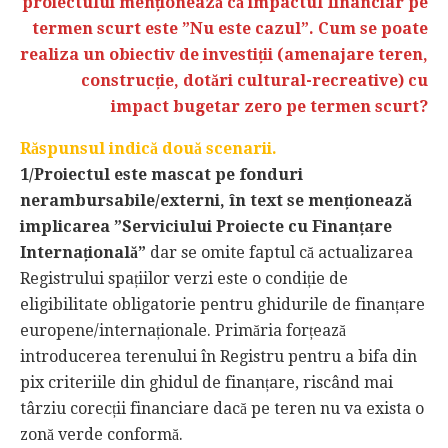
proiectului menționează că impactul financiar pe
termen scurt este ”Nu este cazul”. Cum se poate
realiza un obiectiv de investiții (amenajare teren,
construcție, dotări cultural-recreative) cu
impact bugetar zero pe termen scurt?
Răspunsul indică două scenarii.
1/Proiectul este mascat pe fonduri
nerambursabile/externi, în text se menționează
implicarea ”Serviciului Proiecte cu Finanțare
Internațională”
dar se omite faptul că actualizarea
Registrului spațiilor verzi este o condiție de
eligibilitate obligatorie pentru ghidurile de finanțare
europene/internaționale. Primăria forțează
introducerea terenului în Registru pentru a bifa din
pix criteriile din ghidul de finanțare, riscând mai
târziu corecții financiare dacă pe teren nu va exista o
zonă verde conformă.