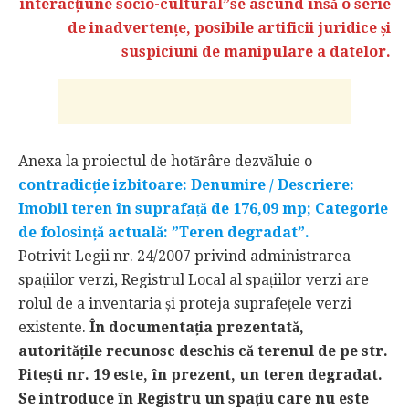
interacțiune socio-cultural”se ascund însă o serie
de inadvertențe, posibile artificii juridice și
suspiciuni de manipulare a datelor.
Anexa la proiectul de hotărâre dezvăluie o
contradicție izbitoare: Denumire / Descriere:
Imobil teren în suprafață de 176,09 mp; Categorie
de folosință actuală: ”Teren degradat”.
Potrivit Legii nr. 24/2007 privind administrarea
spațiilor verzi, Registrul Local al spațiilor verzi are
rolul de a inventaria și proteja suprafețele verzi
existente.
În documentația prezentată,
autoritățile recunosc deschis că terenul de pe str.
Pitești nr. 19 este, în prezent, un teren degradat.
Se introduce în Registru un spațiu care nu este