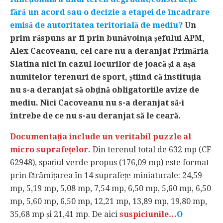
fără un acord sau o decizie a etapei de încadrare
emisă de autoritatea teritorială de mediu?
Un
prim răspuns ar fi prin bunăvoința șefului APM,
Alex Cacoveanu, cel care nu a deranjat Primăria
Slatina nici în cazul locurilor de joacă și a așa
numitelor terenuri de sport, știind că instituția
nu s-a deranjat să obțină obligatoriile avize de
mediu. Nici Cacoveanu nu s-a deranjat să-i
întrebe de ce nu s-au deranjat să le ceară.
Documentația include un veritabil puzzle al
micro suprafețelor.
Din terenul total de 632 mp (CF
62948), spațiul verde propus (176,09 mp) este format
prin fărâmițarea în 14 suprafețe miniaturale: 24,59
mp, 5,19 mp, 5,08 mp, 7,54 mp, 6,50 mp, 5,60 mp, 6,50
mp, 5,60 mp, 6,50 mp, 12,21 mp, 13,89 mp, 19,80 mp,
35,68 mp și 21,41 mp. De aici
suspiciunile…
O