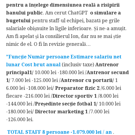
pentru a înțelege dimensiunea reală a risipirii
banului public
. Am cerut ChatGPT
o simulare a
bugetului
pentru staff-ul echipei, bazată pe grile
salariale obișnuite în ligile inferioare. Și ne-a amuțit.
Am fi apelat și la consilierul Ion, dar nu se mai știe
nimic de el. O fi în revizie generală…
”Funcție Număr persoane Estimare salariu net
lunar Cost brut anual
(inclusiv taxe)
Antrenor
principal1/
10.000 lei -180.000 lei /
Antrenor secund
1/
7.000 lei -125.000 lei /
Antrenor cu portarii/
1
6.000 lei -108.000 lei/
Preparator fizic 2
/6.000 lei
fiecare -216.000 lei /
Director sportiv 1
/8.000 lei
-144.000 lei /
Președinte secție fotbal 1/
10.000 lei
-180.000 lei/
Director marketing 1
/7.000 lei
-126.000 lei.
TOTAL STAFF 8 persoane -1.079.000 lei
/
an
.