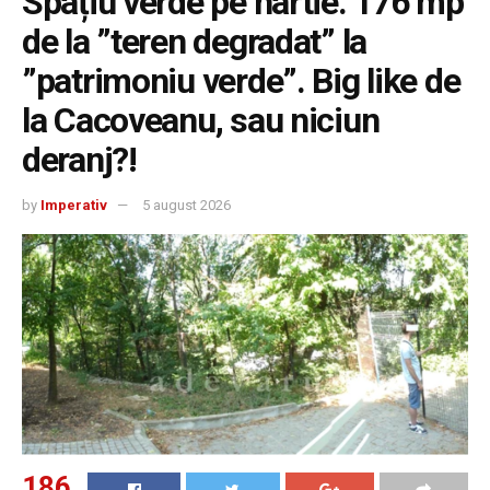
Spațiu verde pe hârtie. 176 mp
de la ”teren degradat” la
”patrimoniu verde”. Big like de
la Cacoveanu, sau niciun
deranj?!
by
Imperativ
5 august 2026
186