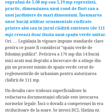
suprafață de 5,08 mp sau 5,19 mp reprezintă,
practic, dimensiunea unui rond de flori sau a
unei jardiniere de mari dimensiuni. Însumarea
unor bucăți utilitar ornamentale răsfirate
printre alei sau în jurul clădirii existente (de 111
mp) creează doar iluzia unui spațiu verde unitar.
Ori …. Legislația în vigoare impune standarde clare
pentru ce poate fi considerat ”spațiu verde de
folosință publică”. Peticirea a 176 mp din 14 bucăți
mici arată mai degrabă a încercare de a atinge din
pix un procent minim de spațiu verde cerut de
reglementările de urbanism pentru autorizarea
clădirii de 111 mp.
Un detaliu care trădează superficialitate în
redactarea documentației oficiale este invocarea
normelor legale. Încă o dovadă a competenței în era
strălucitoare de la soare. Se invocă HCL Slatina nr.