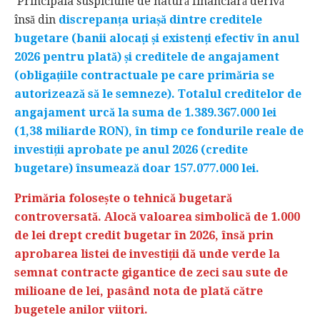
Principala suspiciune de natură financiară derivă
însă din
discrepanța uriașă dintre creditele
bugetare (banii alocați și existenți efectiv în anul
2026 pentru plată) și creditele de angajament
(obligațiile contractuale pe care primăria se
autorizează să le semneze). Totalul creditelor de
angajament urcă la suma de 1.389.367.000 lei
(1,38 miliarde RON), în timp ce fondurile reale de
investiții aprobate pe anul 2026 (credite
bugetare) însumează doar 157.077.000 lei.
Primăria folosește o tehnică bugetară
controversată. Alocă valoarea simbolică de 1.000
de lei drept credit bugetar în 2026, însă prin
aprobarea listei de investiții dă unde verde la
semnat contracte gigantice de zeci sau sute de
milioane de lei, pasând nota de plată către
bugetele anilor viitori.