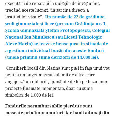
executării de reparații la unitățile de învățământ,
trecând aceste lucrări ”în sarcina directă a
instituțiilor vizate”.
Un număr de 22 de grădinițe,
școli gimnaziale și licee (precum Grădinița nr. 1,
Școala Gimnazială Ștefan Protopopescu, Colegiul
Național Ion Minulescu sau Liceul Tehnologic
Alexe Marin) se trezesc brusc puse în situația de
a gestiona individual bucăți din aceste fonduri
(unele primind sume derizorii de 14.000 lei).
Consilierii locali din Slatina sunt puși în fața unui vot
pentru un buget mascat sub mii de cifre, care
angajează un miliard și jumătate de lei pe baza unor
proiecte finanțate, momentan, doar cu suma
simbolică de 1.000 de lei.
Fondurile nerambursabile pierdute sunt
mascate prin împrumuturi, iar banii adunați din