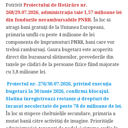
Potrivit
Proiectului de Hotărâre nr.
268/29.07.2026, administrația taie 1,57 milioane lei
din fondurile nerambursabile PNRR.
În loc să
atragă bani gratuiți de la Uniunea Europeană,
primăria umflă cu peste 4 milioane de lei
componenta de împrumuturi PNRR, bani care vor
trebui rambursați. Gaura bugetară este acoperită
direct din buzunarul slătinenilor, prevederile din
taxele pe clădiri de la persoane fizice fiind majorate
cu 3,8 milioane lei.
Proiectul nr. 276/30.07.2026, privind execuția
bugetară la 30 iunie 2026, confirmă blocajul.
Slatina înregistrează restanțe și drepturi de
încasat necolectate de peste 78 de milioane de lei.
În loc să stopeze cheltuielile secundare, primăria a
mutat banii către activități de imagine. Prioritățile