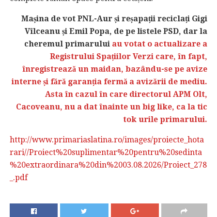
Mașina de vot PNL-Aur și reșapații reciclați Gigi
Vîlceanu și Emil Popa, de pe listele PSD, dar la
cheremul primarului
au votat o actualizare a
Registrului Spațiilor Verzi care, în fapt,
înregistrează un maidan, bazându-se pe avize
interne și fără garanția fermă a avizării de mediu.
Asta în cazul în care directorul APM Olt,
Cacoveanu, nu a dat înainte un big like, ca la tic
tok urile primarului.
http://www.primariaslatina.ro/images/proiecte_hota
rari//Proiect%20suplimentar%20pentru%20sedinta
%20extraordinara%20din%2003.08.2026/Proiect_278
_.pdf