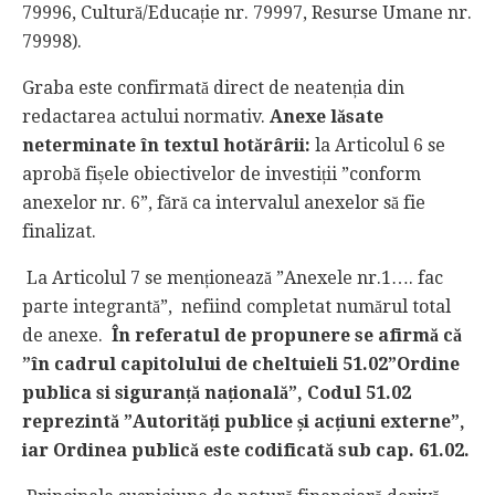
79996, Cultură/Educație nr. 79997, Resurse Umane nr.
79998).
Graba este confirmată direct de neatenția din
redactarea actului normativ.
Anexe lăsate
neterminate în textul hotărârii:
la Articolul 6 se
aprobă fișele obiectivelor de investiții ”conform
anexelor nr. 6”, fără ca intervalul anexelor să fie
finalizat.
La Articolul 7 se menționează ”Anexele nr.1…. fac
parte integrantă”, nefiind completat numărul total
de anexe.
În referatul de propunere se afirmă că
”în cadrul capitolului de cheltuieli 51.02”Ordine
publica si siguranță națională”, Codul 51.02
reprezintă ”Autorități publice și acțiuni externe”,
iar Ordinea publică este codificată sub cap. 61.02.