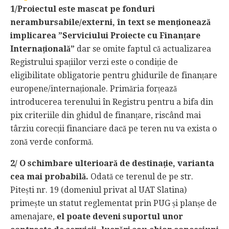
1/Proiectul este mascat pe fonduri
nerambursabile/externi, în text se menționează
implicarea ”Serviciului Proiecte cu Finanțare
Internațională”
dar se omite faptul că actualizarea
Registrului spațiilor verzi este o condiție de
eligibilitate obligatorie pentru ghidurile de finanțare
europene/internaționale. Primăria forțează
introducerea terenului în Registru pentru a bifa din
pix criteriile din ghidul de finanțare, riscând mai
târziu corecții financiare dacă pe teren nu va exista o
zonă verde conformă.
2/ O schimbare ulterioară de destinație, varianta
cea mai probabilă.
Odată ce terenul de pe str.
Pitești nr. 19 (domeniul privat al UAT Slatina)
primește un statut reglementat prin PUG și planșe de
amenajare,
el poate deveni suportul unor