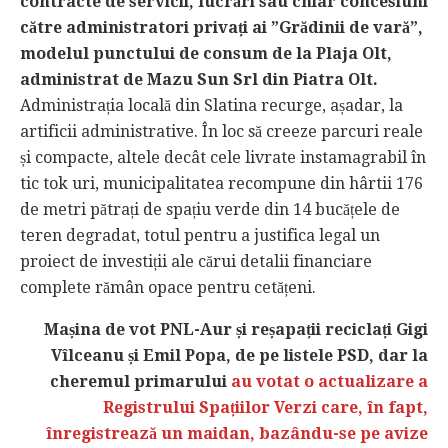
contracte de servicii, lucrări sau chiar concesiuni
către administratori privați ai ”Grădinii de vară”,
modelul punctului de consum de la Plaja Olt,
administrat de Mazu Sun Srl din Piatra Olt.
Administrația locală din Slatina recurge, așadar, la
artificii administrative. În loc să creeze parcuri reale
și compacte, altele decât cele livrate instamagrabil în
tic tok uri, municipalitatea recompune din hârtii 176
de metri pătrați de spațiu verde din 14 bucățele de
teren degradat, totul pentru a justifica legal un
proiect de investiții ale cărui detalii financiare
complete rămân opace pentru cetățeni.
Mașina de vot PNL-Aur și reșapații reciclați Gigi
Vîlceanu și Emil Popa, de pe listele PSD, dar la
cheremul primarului
au votat o actualizare a
Registrului Spațiilor Verzi care, în fapt,
înregistrează un maidan, bazându-se pe avize