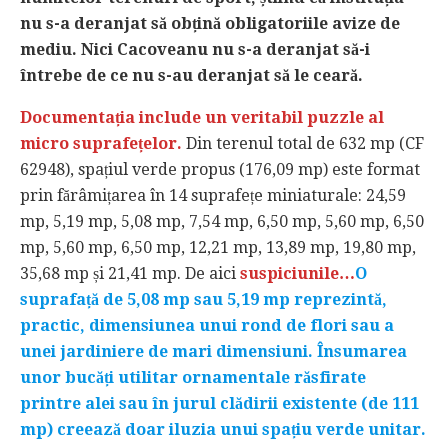
nu s-a deranjat să obțină obligatoriile avize de
mediu. Nici Cacoveanu nu s-a deranjat să-i
întrebe de ce nu s-au deranjat să le ceară.
Documentația include un veritabil puzzle al
micro suprafețelor.
Din terenul total de 632 mp (CF
62948), spațiul verde propus (176,09 mp) este format
prin fărâmițarea în 14 suprafețe miniaturale: 24,59
mp, 5,19 mp, 5,08 mp, 7,54 mp, 6,50 mp, 5,60 mp, 6,50
mp, 5,60 mp, 6,50 mp, 12,21 mp, 13,89 mp, 19,80 mp,
35,68 mp și 21,41 mp. De aici
suspiciunile…
O
suprafață de 5,08 mp sau 5,19 mp reprezintă,
practic, dimensiunea unui rond de flori sau a
unei jardiniere de mari dimensiuni. Însumarea
unor bucăți utilitar ornamentale răsfirate
printre alei sau în jurul clădirii existente (de 111
mp) creează doar iluzia unui spațiu verde unitar.