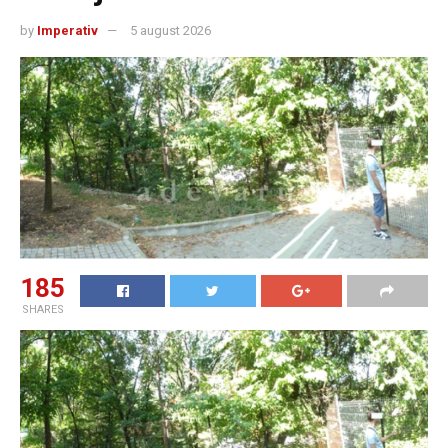
by
Imperativ
5 august 2026
185
SHARES