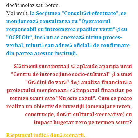
decât moloz sau beton.
Mai mult,
la Secțiunea ”Consultări efectuate”, se
menționează consultarea cu ”Operatorul
responsabil cu întreținerea spațiilor verzi” și cu
”OCPI Olt”, însă nu se anexează niciun proces-
verbal, minută sau adresă oficială de confirmare
din partea acestor instituții.
Slătinenii sunt invitați să aplaude apariția unui
”Centru de interacțiune socio-cultural” și a unei
”Grădini de vară” deși analiza financiară a
proiectului menționează că impactul financiar pe
termen scurt este ”Nu este cazul”. Cum se poate
realiza un obiectiv de investiții (amenajare teren,
construcție, dotări cultural-recreative) cu
impact bugetar zero pe termen scurt?
Răspunsul indică două scenarii.