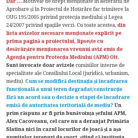
Dar …
.Motivele de drept menționate în Referatul de
Aprobare și în Proiectul de Hotărâre fac trimitere la
OUG 195/2005 privind protecția mediului și Legea
24/2007 privind spațiile verzi. Cu toate acestea,
din
lista avizelor necesare menționate explicit pe
prima pagină a proiectului, lipsește cu
desăvârșire menționarea vreunui aviz emis de
Agenția pentru Protecția Mediului (APM) Olt.
Sunt invocate doar avizele
comisiilor interne de
specialitate ale Consiliului Local (juridică, urbanism,
mediu).
Cum se modifică destinația și încadrarea
funcțională a unui teren degradat/construcție
fără un acord sau o decizie a etapei de încadrare
emisă de autoritatea teritorială de mediu?
Un
prim răspuns ar fi prin bunăvoința șefului APM,
Alex Cacoveanu, cel care nu a deranjat Primăria
Slatina nici în cazul locurilor de joacă și a așa
numitelor terenuri de sport, știind că instituția