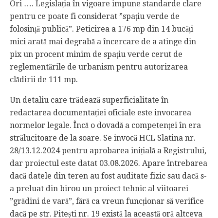
Ori …. Legislația în vigoare impune standarde clare
pentru ce poate fi considerat ”spațiu verde de
folosință publică”. Peticirea a 176 mp din 14 bucăți
mici arată mai degrabă a încercare de a atinge din
pix un procent minim de spațiu verde cerut de
reglementările de urbanism pentru autorizarea
clădirii de 111 mp.
Un detaliu care trădează superficialitate în
redactarea documentației oficiale este invocarea
normelor legale. Încă o dovadă a competenței în era
strălucitoare de la soare. Se invocă HCL Slatina nr.
28/13.12.2024 pentru aprobarea inițială a Registrului,
dar proiectul este datat 03.08.2026. Apare întrebarea
dacă datele din teren au fost auditate fizic sau dacă s-
a preluat din birou un proiect tehnic al viitoarei
”grădini de vară”, fără ca vreun funcționar să verifice
dacă pe str. Pitești nr. 19 există la această oră altceva