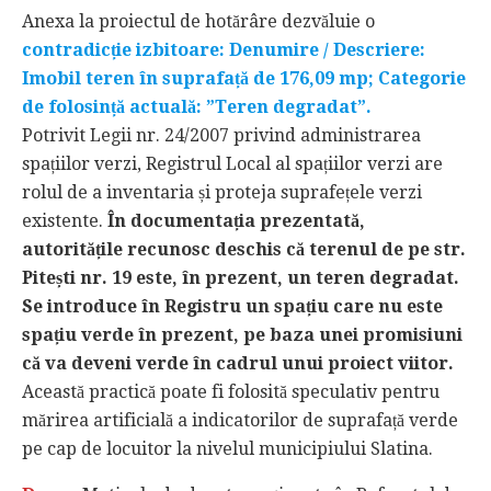
Anexa la proiectul de hotărâre dezvăluie o
contradicție izbitoare: Denumire / Descriere:
Imobil teren în suprafață de 176,09 mp; Categorie
de folosință actuală: ”Teren degradat”.
Potrivit Legii nr. 24/2007 privind administrarea
spațiilor verzi, Registrul Local al spațiilor verzi are
rolul de a inventaria și proteja suprafețele verzi
existente.
În documentația prezentată,
autoritățile recunosc deschis că terenul de pe str.
Pitești nr. 19 este, în prezent, un teren degradat.
Se introduce în Registru un spațiu care nu este
spațiu verde în prezent, pe baza unei promisiuni
că va deveni verde în cadrul unui proiect viitor.
Această practică poate fi folosită speculativ pentru
mărirea artificială a indicatorilor de suprafață verde
pe cap de locuitor la nivelul municipiului Slatina.