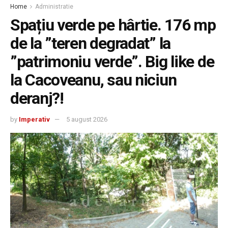
Home
Administratie
Spațiu verde pe hârtie. 176 mp
de la ”teren degradat” la
”patrimoniu verde”. Big like de
la Cacoveanu, sau niciun
deranj?!
by
Imperativ
5 august 2026