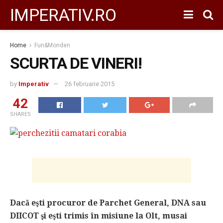
IMPERATIV.RO
Home
Fun&Monden
SCURTA DE VINERI!
by
Imperativ
26 februarie 2015
42
SHARES
Dacă eşti procuror de Parchet General, DNA sau
DIICOT şi eşti trimis în misiune la Olt, musai