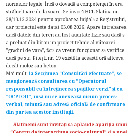
normelor legale. Încă o dovadă a competenței în era
strălucitoare de la soare. Se invocă HCL Slatina nr.
28/13.12.2024 pentru aprobarea inițială a Registrului,
dar proiectul este datat 03.08.2026. Apare întrebarea
dacă datele din teren au fost auditate fizic sau dacă s-
a preluat din birou un proiect tehnic al viitoarei
”grădini de vară”, fără ca vreun funcționar să verifice
dacă pe str. Pitești nr. 19 există la această oră altceva
decât moloz sau beton.
Mai mult,
la Secțiunea ”Consultări efectuate”, se
menționează consultarea cu ”Operatorul
responsabil cu întreținerea spațiilor verzi” și cu
”OCPI Olt”, însă nu se anexează niciun proces-
verbal, minută sau adresă oficială de confirmare
din partea acestor instituții.
Slătinenii sunt invitați să aplaude apariția unui
”Centru de interacțiune socio-cultural” și a unei