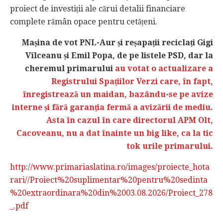
proiect de investiții ale cărui detalii financiare
complete rămân opace pentru cetățeni.
Mașina de vot PNL-Aur și reșapații reciclați Gigi
Vîlceanu și Emil Popa, de pe listele PSD, dar la
cheremul primarului
au votat o actualizare a
Registrului Spațiilor Verzi care, în fapt,
înregistrează un maidan, bazându-se pe avize
interne și fără garanția fermă a avizării de mediu.
Asta în cazul în care directorul APM Olt,
Cacoveanu, nu a dat înainte un big like, ca la tic
tok urile primarului.
http://www.primariaslatina.ro/images/proiecte_hota
rari//Proiect%20suplimentar%20pentru%20sedinta
%20extraordinara%20din%2003.08.2026/Proiect_278
_.pdf