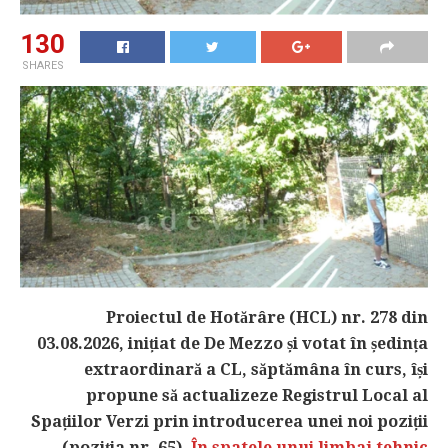
130
SHARES
Proiectul de Hotărâre (HCL) nr. 278 din
03.08.2026, inițiat de De Mezzo și votat în ședința
extraordinară a CL, săptămâna în curs, își
propune să actualizeze Registrul Local al
Spațiilor Verzi prin introducerea unei noi poziții
(poziția nr. 65).
În spatele unui limbaj tehnic