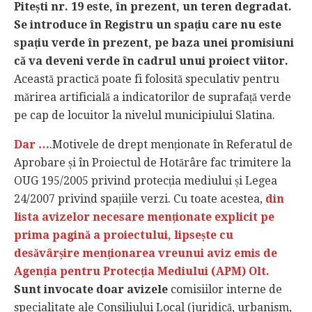
Pitești nr. 19 este, în prezent, un teren degradat.
Se introduce în Registru un spațiu care nu este
spațiu verde în prezent, pe baza unei promisiuni
că va deveni verde în cadrul unui proiect viitor.
Această practică poate fi folosită speculativ pentru
mărirea artificială a indicatorilor de suprafață verde
pe cap de locuitor la nivelul municipiului Slatina.
Dar …
.Motivele de drept menționate în Referatul de
Aprobare și în Proiectul de Hotărâre fac trimitere la
OUG 195/2005 privind protecția mediului și Legea
24/2007 privind spațiile verzi. Cu toate acestea,
din
lista avizelor necesare menționate explicit pe
prima pagină a proiectului, lipsește cu
desăvârșire menționarea vreunui aviz emis de
Agenția pentru Protecția Mediului (APM) Olt.
Sunt invocate doar avizele
comisiilor interne de
specialitate ale Consiliului Local (juridică, urbanism,