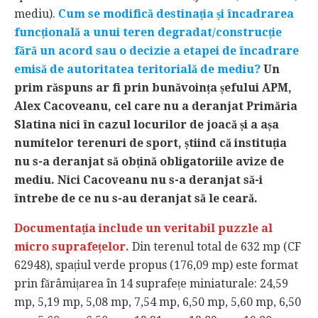
mediu).
Cum se modifică destinația și încadrarea
funcțională a unui teren degradat/construcție
fără un acord sau o decizie a etapei de încadrare
emisă de autoritatea teritorială de mediu?
Un
prim răspuns ar fi prin bunăvoința șefului APM,
Alex Cacoveanu, cel care nu a deranjat Primăria
Slatina nici în cazul locurilor de joacă și a așa
numitelor terenuri de sport, știind că instituția
nu s-a deranjat să obțină obligatoriile avize de
mediu. Nici Cacoveanu nu s-a deranjat să-i
întrebe de ce nu s-au deranjat să le ceară.
Documentația include un veritabil puzzle al
micro suprafețelor.
Din terenul total de 632 mp (CF
62948), spațiul verde propus (176,09 mp) este format
prin fărâmițarea în 14 suprafețe miniaturale: 24,59
mp, 5,19 mp, 5,08 mp, 7,54 mp, 6,50 mp, 5,60 mp, 6,50