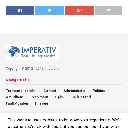
Copyright © 2012 - 2019 Imperativ.
Navigate Site
Termeni si conditii
Contact
Administratie
Politica
Actualitate
Eveniment
Opinii
De la cititori
Fun&Monden
Interviu
Follow Us
This website uses cookies to improve your experience. We'll
assume you're ok with this, but you can opt-out if you wish.