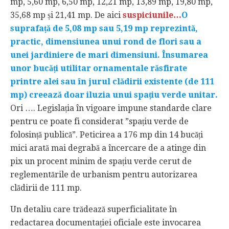
mp, 5,60 mp, 6,50 mp, 12,21 mp, 13,89 mp, 19,80 mp,
35,68 mp și 21,41 mp. De aici
suspiciunile…
O
suprafață de 5,08 mp sau 5,19 mp reprezintă,
practic, dimensiunea unui rond de flori sau a
unei jardiniere de mari dimensiuni. Însumarea
unor bucăți utilitar ornamentale răsfirate
printre alei sau în jurul clădirii existente (de 111
mp) creează doar iluzia unui spațiu verde unitar.
Ori …. Legislația în vigoare impune standarde clare
pentru ce poate fi considerat ”spațiu verde de
folosință publică”. Peticirea a 176 mp din 14 bucăți
mici arată mai degrabă a încercare de a atinge din
pix un procent minim de spațiu verde cerut de
reglementările de urbanism pentru autorizarea
clădirii de 111 mp.
Un detaliu care trădează superficialitate în
redactarea documentației oficiale este invocarea