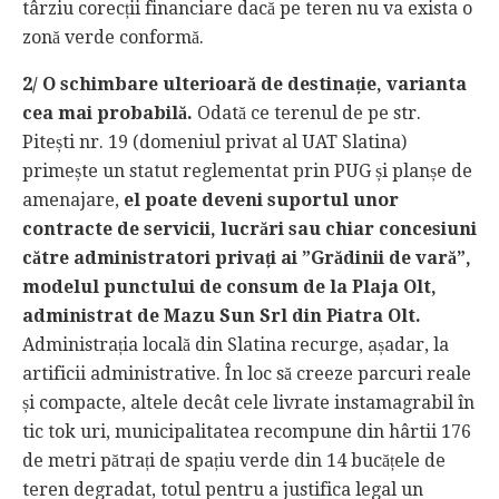
târziu corecții financiare dacă pe teren nu va exista o
zonă verde conformă.
2/ O schimbare ulterioară de destinație, varianta
cea mai probabilă.
Odată ce terenul de pe str.
Pitești nr. 19 (domeniul privat al UAT Slatina)
primește un statut reglementat prin PUG și planșe de
amenajare,
el poate deveni suportul unor
contracte de servicii, lucrări sau chiar concesiuni
către administratori privați ai ”Grădinii de vară”,
modelul punctului de consum de la Plaja Olt,
administrat de Mazu Sun Srl din Piatra Olt.
Administrația locală din Slatina recurge, așadar, la
artificii administrative. În loc să creeze parcuri reale
și compacte, altele decât cele livrate instamagrabil în
tic tok uri, municipalitatea recompune din hârtii 176
de metri pătrați de spațiu verde din 14 bucățele de
teren degradat, totul pentru a justifica legal un