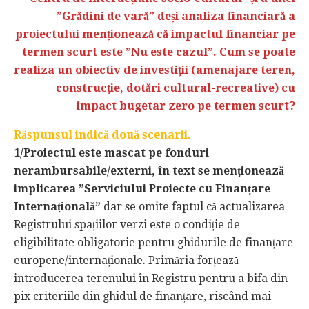
”Grădini de vară” deși analiza financiară a
proiectului menționează că impactul financiar pe
termen scurt este ”Nu este cazul”. Cum se poate
realiza un obiectiv de investiții (amenajare teren,
construcție, dotări cultural-recreative) cu
impact bugetar zero pe termen scurt?
Răspunsul indică două scenarii.
1/Proiectul este mascat pe fonduri
nerambursabile/externi, în text se menționează
implicarea ”Serviciului Proiecte cu Finanțare
Internațională”
dar se omite faptul că actualizarea
Registrului spațiilor verzi este o condiție de
eligibilitate obligatorie pentru ghidurile de finanțare
europene/internaționale. Primăria forțează
introducerea terenului în Registru pentru a bifa din
pix criteriile din ghidul de finanțare, riscând mai