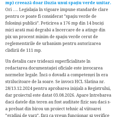
mp) creează doar iluzia unui spațiu verde unitar.
Ori …. Legislația în vigoare impune standarde clare
pentru ce poate fi considerat ”spațiu verde de
folosință publică”. Peticirea a 176 mp din 14 bucăți
mici arată mai degrabă a încercare de a atinge din
pix un procent minim de spațiu verde cerut de
reglementările de urbanism pentru autorizarea
clădirii de 111 mp.
Un detaliu care trădează superficialitate în
redactarea documentației oficiale este invocarea
normelor legale. Încă o dovadă a competenței în era
strălucitoare de la soare. Se invocă HCL Slatina nr.
28/13.12.2024 pentru aprobarea inițială a Registrului,
dar proiectul este datat 03.08.2026. Apare întrebarea
dacă datele din teren au fost auditate fizic sau dacă s-
a preluat din birou un proiect tehnic al viitoarei
”grădini de vară”, fără ca vreun funcționar să verifice