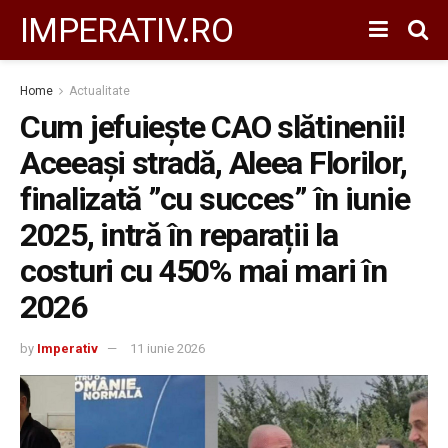
IMPERATIV.RO
Home
Actualitate
Cum jefuiește CAO slătinenii!
Aceeași stradă, Aleea Florilor,
finalizată ”cu succes” în iunie
2025, intră în reparații la
costuri cu 450% mai mari în
2026
by
Imperativ
11 iunie 2026