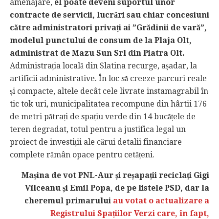
amenajare,
el poate deveni suportul unor
contracte de servicii, lucrări sau chiar concesiuni
către administratori privați ai ”Grădinii de vară”,
modelul punctului de consum de la Plaja Olt,
administrat de Mazu Sun Srl din Piatra Olt.
Administrația locală din Slatina recurge, așadar, la
artificii administrative. În loc să creeze parcuri reale
și compacte, altele decât cele livrate instamagrabil în
tic tok uri, municipalitatea recompune din hârtii 176
de metri pătrați de spațiu verde din 14 bucățele de
teren degradat, totul pentru a justifica legal un
proiect de investiții ale cărui detalii financiare
complete rămân opace pentru cetățeni.
Mașina de vot PNL-Aur și reșapații reciclați Gigi
Vîlceanu și Emil Popa, de pe listele PSD, dar la
cheremul primarului
au votat o actualizare a
Registrului Spațiilor Verzi care, în fapt,