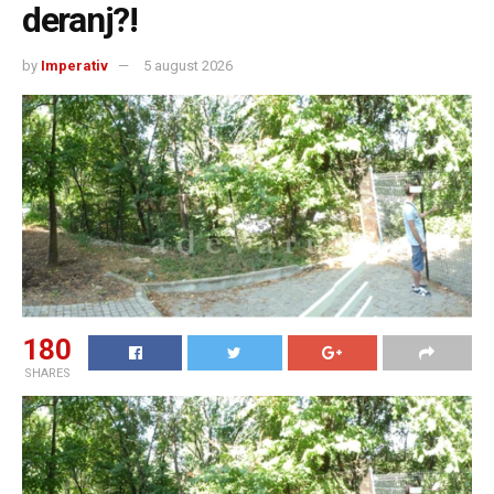
deranj?!
by
Imperativ
5 august 2026
180
SHARES