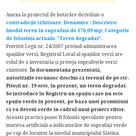
Anexa la proiectul de hotărâre dezvăluie o
contradicție izbitoare: Denumire / Descriere:
Imobil teren în suprafață de 176,09 mp; Categorie
de folosință actuală: ”Teren degradat”.
Potrivit Legii nr. 24/2007 privind administrarea
spațiilor verzi, Registrul Local al spațiilor verzi are
rolul de a inventaria și proteja suprafețele verzi
existente.
În documentația prezentată,
autoritățile recunosc deschis că terenul de pe str.
Pitești nr. 19 este, în prezent, un teren degradat.
Se introduce în Registru un spațiu care nu este
spațiu verde în prezent, pe baza unei promisiuni
că va deveni verde în cadrul unui proiect viitor.
Această practică poate fi folosită speculativ pentru
mărirea artificială a indicatorilor de suprafață verde
pe cap de locuitor la nivelul municipiului Slatina.