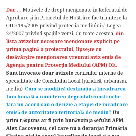
Dar …
.Motivele de drept menționate în Referatul de
Aprobare și în Proiectul de Hotărâre fac trimitere la
OUG 195/2005 privind protecția mediului și Legea
24/2007 privind spațiile verzi. Cu toate acestea,
din
lista avizelor necesare menționate explicit pe
prima pagină a proiectului, lipsește cu
desăvârșire menționarea vreunui aviz emis de
Agenția pentru Protecția Mediului (APM) Olt.
Sunt invocate doar avizele
comisiilor interne de
specialitate ale Consiliului Local (juridică, urbanism,
mediu).
Cum se modifică destinația și încadrarea
funcțională a unui teren degradat/construcție
fără un acord sau o decizie a etapei de încadrare
emisă de autoritatea teritorială de mediu?
Un
prim răspuns ar fi prin bunăvoința șefului APM,
Alex Cacoveanu, cel care nu a deranjat Primăria