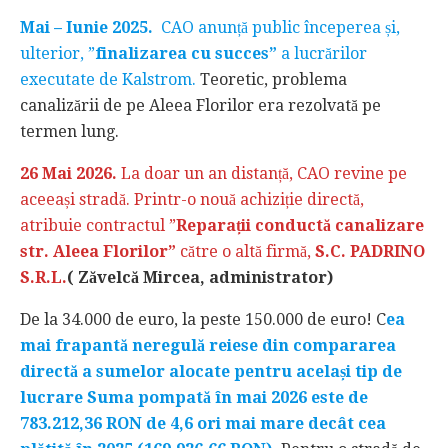
Mai – Iunie 2025.
CAO anunță public începerea și,
ulterior, ”
finalizarea cu succes”
a lucrărilor
executate de Kalstrom.
Teoretic, problema
canalizării de pe Aleea Florilor era rezolvată pe
termen lung.
26 Mai 2026.
La doar un an distanță, CAO revine pe
aceeași stradă. Printr-o nouă achiziție directă,
atribuie contractul ”
Reparații conductă canalizare
str. Aleea Florilor”
către o altă firmă,
S.C. PADRINO
S.R.L.
( Zăvelcă Mircea, administrator)
De la 34.000 de euro, la peste 150.000 de euro! C
ea
mai frapantă neregulă reiese din compararea
directă a sumelor alocate pentru același tip de
lucrare Suma pompată în mai 2026 este de
783.212,36 RON de 4,6 ori mai mare decât cea