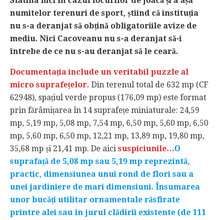
Slatina nici în cazul locurilor de joacă și a așa
numitelor terenuri de sport, știind că instituția
nu s-a deranjat să obțină obligatoriile avize de
mediu. Nici Cacoveanu nu s-a deranjat să-i
întrebe de ce nu s-au deranjat să le ceară.
Documentația include un veritabil puzzle al
micro suprafețelor.
Din terenul total de 632 mp (CF
62948), spațiul verde propus (176,09 mp) este format
prin fărâmițarea în 14 suprafețe miniaturale: 24,59
mp, 5,19 mp, 5,08 mp, 7,54 mp, 6,50 mp, 5,60 mp, 6,50
mp, 5,60 mp, 6,50 mp, 12,21 mp, 13,89 mp, 19,80 mp,
35,68 mp și 21,41 mp. De aici
suspiciunile…
O
suprafață de 5,08 mp sau 5,19 mp reprezintă,
practic, dimensiunea unui rond de flori sau a
unei jardiniere de mari dimensiuni. Însumarea
unor bucăți utilitar ornamentale răsfirate
printre alei sau în jurul clădirii existente (de 111