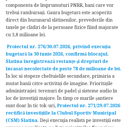
componenta de împrumuturi PNRR, bani care vor
trebui rambursați. Gaura bugetară este acoperită
direct din buzunarul slătinenilor, prevederile din
taxele pe clădiri de la persoane fizice fiind majorate
cu 3,8 milioane lei.
Proiectul nr. 276/30.07.2026, privind execuția
bugetară la 30 iunie 2026, confirmă blocajul.
Slatina înregistrează restanțe și drepturi de
încasat necolectate de peste 78 de milioane de lei.
În loc să stopeze cheltuielile secundare, primăria a
mutat banii către activități de imagine. Prioritățile
administrației: terenuri de padel și sisteme audio în
loc de investiții majore. În timp ce marile șantiere
sunt doar în tic tok-uri,
Proiectul nr. 271/29.07.2026
rectifică investițiile la Clubul Sportiv Municipal
(CSM) Slatina.
Deși execuția realistă pe investiții este