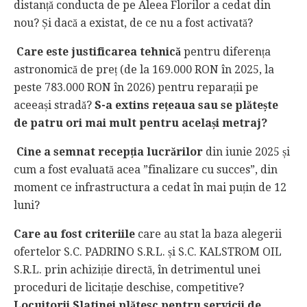
distanță conducta de pe Aleea Florilor a cedat din
nou? Și dacă a existat, de ce nu a fost activată?
Care este justificarea tehnică
pentru diferența
astronomică de preț (de la 169.000 RON în 2025, la
peste 783.000 RON în 2026) pentru reparații pe
aceeași stradă?
S-a extins rețeaua sau se plătește
de patru ori mai mult pentru același metraj?
Cine a semnat recepția lucrărilor
din iunie 2025 și
cum a fost evaluată acea ”finalizare cu succes”, din
moment ce infrastructura a cedat în mai puțin de 12
luni?
Care au fost criteriile
care au stat la baza alegerii
ofertelor S.C. PADRINO S.R.L. și S.C. KALSTROM OIL
S.R.L. prin achiziție directă, în detrimentul unei
proceduri de licitație deschise, competitive?
Locuitorii Slatinei plătesc pentru servicii de