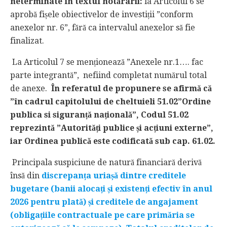
neterminate în textul hotărârii:
la Articolul 6 se
aprobă fișele obiectivelor de investiții ”conform
anexelor nr. 6”, fără ca intervalul anexelor să fie
finalizat.
La Articolul 7 se menționează ”Anexele nr.1…. fac
parte integrantă”, nefiind completat numărul total
de anexe.
În referatul de propunere se afirmă că
”în cadrul capitolului de cheltuieli 51.02”Ordine
publica si siguranță națională”, Codul 51.02
reprezintă ”Autorități publice și acțiuni externe”,
iar Ordinea publică este codificată sub cap. 61.02.
Principala suspiciune de natură financiară derivă
însă din
discrepanța uriașă dintre creditele
bugetare (banii alocați și existenți efectiv în anul
2026 pentru plată) și creditele de angajament
(obligațiile contractuale pe care primăria se