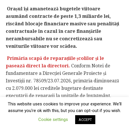
Orașul își amanetează bugetele viitoare
asumând contracte de peste 1,3 miliarde lei,
riscând blocaje financiare masive sau penalități
contractuale în cazul în care finanțările
nerambursabile nu se concretizează sau
veniturile viitoare vor scădea.
Primăria scapă de reparațiile școlilor și le
pasează direct la directori.
Conform Notei de
fundamentare a Direcției Generale Proiecte și
Investiții nr. 78509/23.07.2026, primăria diminuează
cu 2.079.000 lei creditele bugetare destinate
executării de reparații la unitățile de învățământ,
trecând aceste lucrări ”în sarcina directă a
This website uses cookies to improve your experience. We'll
assume you're ok with this, but you can opt-out if you wish.
instituțiilor vizate”.
Un număr de 22 de grădinițe,
școli gimnaziale și licee (precum Grădinița nr. 1,
Cookie settings
ACCEPT
Școala Gimnazială Ștefan Protopopescu, Colegiul