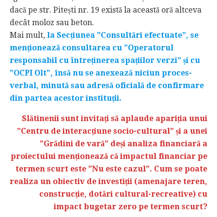
dacă pe str. Pitești nr. 19 există la această oră altceva
decât moloz sau beton.
Mai mult,
la Secțiunea ”Consultări efectuate”, se
menționează consultarea cu ”Operatorul
responsabil cu întreținerea spațiilor verzi” și cu
”OCPI Olt”, însă nu se anexează niciun proces-
verbal, minută sau adresă oficială de confirmare
din partea acestor instituții.
Slătinenii sunt invitați să aplaude apariția unui
”Centru de interacțiune socio-cultural” și a unei
”Grădini de vară” deși analiza financiară a
proiectului menționează că impactul financiar pe
termen scurt este ”Nu este cazul”. Cum se poate
realiza un obiectiv de investiții (amenajare teren,
construcție, dotări cultural-recreative) cu
impact bugetar zero pe termen scurt?