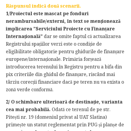
Răspunsul indică două scenarii.
1/Proiectul este mascat pe fonduri
nerambursabile/externi, în text se menționează
implicarea ”Serviciului Proiecte cu Finanțare
Internațională”
dar se omite faptul că actualizarea
Registrului spațiilor verzi este o condiție de
eligibilitate obligatorie pentru ghidurile de finanțare
europene/internaționale. Primăria forțează
introducerea terenului în Registru pentru a bifa din
pix criteriile din ghidul de finanțare, riscând mai
târziu corecții financiare dacă pe teren nu va exista o
zonă verde conformă.
2/ O schimbare ulterioară de destinație, varianta
cea mai probabilă.
Odată ce terenul de pe str.
Pitești nr. 19 (domeniul privat al UAT Slatina)
primește un statut reglementat prin PUG și planșe de