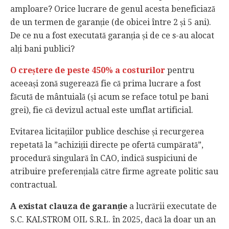
amploare? Orice lucrare de genul acesta beneficiază
de un termen de garanție (de obicei între 2 și 5 ani).
De ce nu a fost executată garanția și de ce s-au alocat
alți bani publici?
O creștere de peste 450% a costurilor
pentru
aceeași zonă sugerează fie că prima lucrare a fost
făcută de mântuială (și acum se reface totul pe bani
grei), fie că devizul actual este umflat artificial.
Evitarea licitațiilor publice deschise și recurgerea
repetată la ”achiziții directe pe ofertă cumpărată”,
procedură singulară în CAO, indică suspiciuni de
atribuire preferențială către firme agreate politic sau
contractual.
A existat clauza de garanție
a lucrării executate de
S.C. KALSTROM OIL S.R.L. în 2025, dacă la doar un an