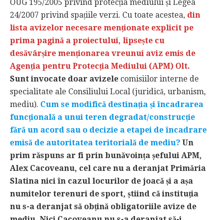
OUG 195/2005 privind protecția mediului și Legea
24/2007 privind spațiile verzi. Cu toate acestea,
din
lista avizelor necesare menționate explicit pe
prima pagină a proiectului, lipsește cu
desăvârșire menționarea vreunui aviz emis de
Agenția pentru Protecția Mediului (APM) Olt.
Sunt invocate doar avizele
comisiilor interne de
specialitate ale Consiliului Local (juridică, urbanism,
mediu).
Cum se modifică destinația și încadrarea
funcțională a unui teren degradat/construcție
fără un acord sau o decizie a etapei de încadrare
emisă de autoritatea teritorială de mediu?
Un
prim răspuns ar fi prin bunăvoința șefului APM,
Alex Cacoveanu, cel care nu a deranjat Primăria
Slatina nici în cazul locurilor de joacă și a așa
numitelor terenuri de sport, știind că instituția
nu s-a deranjat să obțină obligatoriile avize de
mediu. Nici Cacoveanu nu s-a deranjat să-i