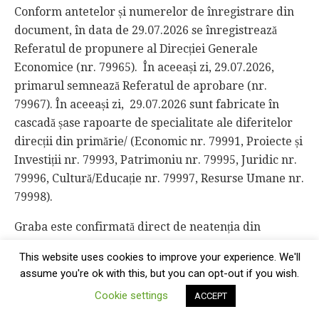
Conform antetelor și numerelor de înregistrare din
document, în data de 29.07.2026 se înregistrează
Referatul de propunere al Direcției Generale
Economice (nr. 79965). În aceeași zi, 29.07.2026,
primarul semnează Referatul de aprobare (nr.
79967). În aceeași zi, 29.07.2026 sunt fabricate în
cascadă șase rapoarte de specialitate ale diferitelor
direcții din primărie/ (Economic nr. 79991, Proiecte și
Investiții nr. 79993, Patrimoniu nr. 79995, Juridic nr.
79996, Cultură/Educație nr. 79997, Resurse Umane nr.
79998).
Graba este confirmată direct de neatenția din
redactarea actului normativ.
Anexe lăsate
This website uses cookies to improve your experience. We'll
neterminate în textul hotărârii:
la Articolul 6 se
assume you're ok with this, but you can opt-out if you wish.
aprobă fișele obiectivelor de investiții ”conform
Cookie settings
ACCEPT
anexelor nr. 6”, fără ca intervalul anexelor să fie