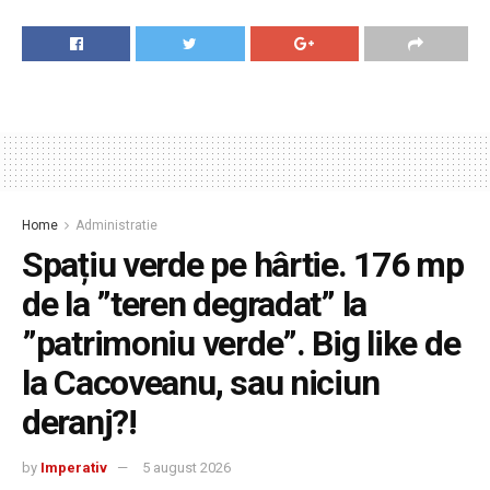
Home
Administratie
Spațiu verde pe hârtie. 176 mp
de la ”teren degradat” la
”patrimoniu verde”. Big like de
la Cacoveanu, sau niciun
deranj?!
by
Imperativ
5 august 2026