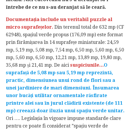
întrebe de ce nu s-au deranjat să le ceară.
Documentația include un veritabil puzzle al
micro suprafețelor.
Din terenul total de 632 mp (CF
62948), spațiul verde propus (176,09 mp) este format
prin fărâmițarea în 14 suprafețe miniaturale: 24,59
mp, 5,19 mp, 5,08 mp, 7,54 mp, 6,50 mp, 5,60 mp, 6,50
mp, 5,60 mp, 6,50 mp, 12,21 mp, 13,89 mp, 19,80 mp,
35,68 mp și 21,41 mp. De aici
suspiciunile…
O
suprafață de 5,08 mp sau 5,19 mp reprezintă,
practic, dimensiunea unui rond de flori sau a
unei jardiniere de mari dimensiuni. Însumarea
unor bucăți utilitar ornamentale răsfirate
printre alei sau în jurul clădirii existente (de 111
mp) creează doar iluzia unui spațiu verde unitar.
Ori …. Legislația în vigoare impune standarde clare
pentru ce poate fi considerat ”spațiu verde de