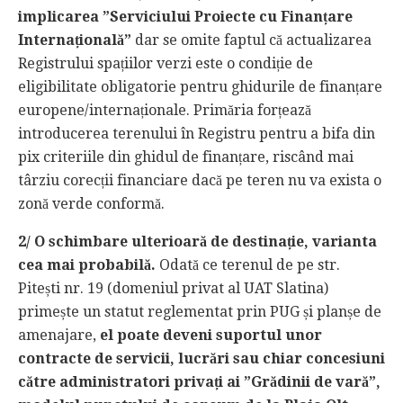
implicarea ”Serviciului Proiecte cu Finanțare
Internațională”
dar se omite faptul că actualizarea
Registrului spațiilor verzi este o condiție de
eligibilitate obligatorie pentru ghidurile de finanțare
europene/internaționale. Primăria forțează
introducerea terenului în Registru pentru a bifa din
pix criteriile din ghidul de finanțare, riscând mai
târziu corecții financiare dacă pe teren nu va exista o
zonă verde conformă.
2/ O schimbare ulterioară de destinație, varianta
cea mai probabilă.
Odată ce terenul de pe str.
Pitești nr. 19 (domeniul privat al UAT Slatina)
primește un statut reglementat prin PUG și planșe de
amenajare,
el poate deveni suportul unor
contracte de servicii, lucrări sau chiar concesiuni
către administratori privați ai ”Grădinii de vară”,