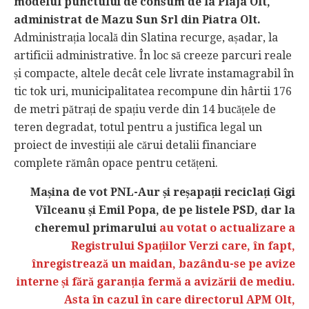
modelul punctului de consum de la Plaja Olt,
administrat de Mazu Sun Srl din Piatra Olt.
Administrația locală din Slatina recurge, așadar, la
artificii administrative. În loc să creeze parcuri reale
și compacte, altele decât cele livrate instamagrabil în
tic tok uri, municipalitatea recompune din hârtii 176
de metri pătrați de spațiu verde din 14 bucățele de
teren degradat, totul pentru a justifica legal un
proiect de investiții ale cărui detalii financiare
complete rămân opace pentru cetățeni.
Mașina de vot PNL-Aur și reșapații reciclați Gigi
Vîlceanu și Emil Popa, de pe listele PSD, dar la
cheremul primarului
au votat o actualizare a
Registrului Spațiilor Verzi care, în fapt,
înregistrează un maidan, bazându-se pe avize
interne și fără garanția fermă a avizării de mediu.
Asta în cazul în care directorul APM Olt,