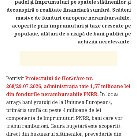
padel și împrumuturi pe spatele slătinenilor și
deconspiră o realitate financiară sumbră. Scăderi
masive de fonduri europene nerambursabile,
acoperite prin împrumuturi și taxe crescute pe
populație, alături de o risipă de bani publici pe
achiziții nerelevante.
Potrivit
Proiectului de Hotărâre nr.
268/29.07.2026, administrația taie 1,57 milioane lei
din fondurile nerambursabile PNRR.
În loc să
atragă bani gratuiți de la Uniunea Europeană,
primăria umflă cu peste 4 milioane de lei
componenta de împrumuturi PNRR, bani care vor
trebui rambursați. Gaura bugetară este acoperită
direct din buzunarul slătinenilor, prevederile din