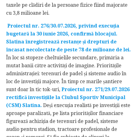
taxele pe clădiri de la persoane fizice fiind majorate
cu 3,8 milioane lei.
Proiectul nr. 276/30.07.2026, privind execuția
bugetară la 30 iunie 2026, confirmă blocajul.
Slatina înregistrează restanțe și drepturi de
încasat necolectate de peste 78 de milioane de lei.
În loc să stopeze cheltuielile secundare, primăria a
mutat banii către activități de imagine. Prioritățile
administrației: terenuri de padel și sisteme audio în
loc de investiții majore. În timp ce marile șantiere
sunt doar în tic tok-uri,
Proiectul nr. 271/29.07.2026
rectifică investițiile la Clubul Sportiv Municipal
(CSM) Slatina.
Deși execuția realistă pe investiții este
aproape paralizată, pe lista priorităților financiare
figurează achiziția de terenuri de padel, sisteme
audio pentru stadion, tractoare profesionale de