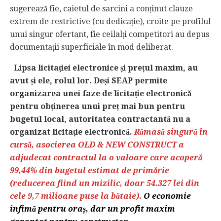
sugerează fie, caietul de sarcini a conținut clauze
extrem de restrictive (cu dedicație), croite pe profilul
unui singur ofertant, fie ceilalți competitori au depus
documentații superficiale în mod deliberat.
Lipsa licitației electronice și prețul maxim, au
avut și ele, rolul lor. Deși SEAP permite
organizarea unei faze de licitație electronică
pentru obținerea unui preț mai bun pentru
bugetul local, autoritatea contractantă nu a
organizat licitație electronică.
Rămasă singură în
cursă, asocierea OLD & NEW CONSTRUCT a
adjudecat contractul la o valoare care acoperă
99,44% din bugetul estimat de primărie
(reducerea fiind un mizilic, doar 54.327 lei din
cele 9,7 milioane puse la bătaie).
O economie
infimă pentru oraș, dar un profit maxim