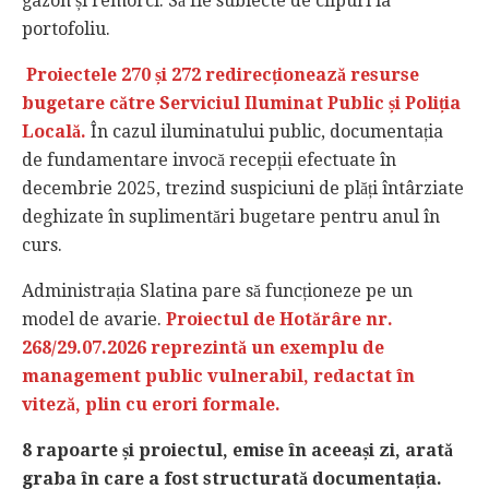
gazon și remorci. Să fie subiecte de clipuri la
portofoliu.
Proiectele 270 și 272 redirecționează resurse
bugetare către Serviciul Iluminat Public și Poliția
Locală.
În cazul iluminatului public, documentația
de fundamentare invocă recepții efectuate în
decembrie 2025, trezind suspiciuni de plăți întârziate
deghizate în suplimentări bugetare pentru anul în
curs.
Administrația Slatina pare să funcționeze pe un
model de avarie.
Proiectul de Hotărâre nr.
268/29.07.2026 reprezintă un exemplu de
management public vulnerabil, redactat în
viteză, plin cu erori formale.
8 rapoarte și proiectul, emise în aceeași zi, arată
graba în care a fost structurată documentația.