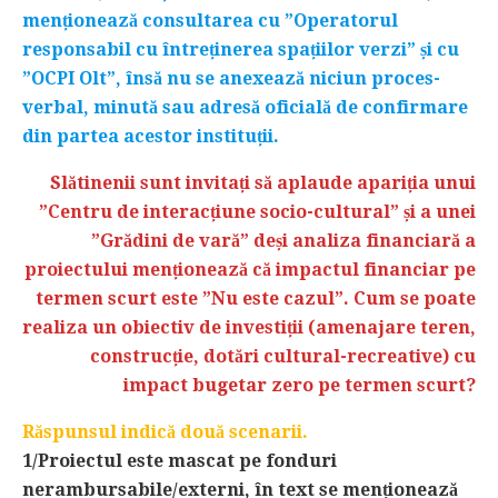
menționează consultarea cu ”Operatorul
responsabil cu întreținerea spațiilor verzi” și cu
”OCPI Olt”, însă nu se anexează niciun proces-
verbal, minută sau adresă oficială de confirmare
din partea acestor instituții.
Slătinenii sunt invitați să aplaude apariția unui
”Centru de interacțiune socio-cultural” și a unei
”Grădini de vară” deși analiza financiară a
proiectului menționează că impactul financiar pe
termen scurt este ”Nu este cazul”. Cum se poate
realiza un obiectiv de investiții (amenajare teren,
construcție, dotări cultural-recreative) cu
impact bugetar zero pe termen scurt?
Răspunsul indică două scenarii.
1/Proiectul este mascat pe fonduri
nerambursabile/externi, în text se menționează