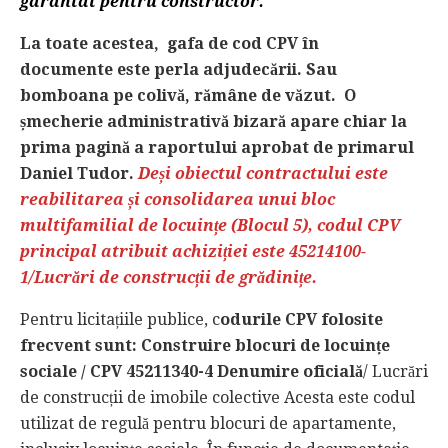
garantat pentru constructor.
La toate acestea, gafa de cod CPV în
documente este perla adjudecării. Sau
bomboana pe colivă, rămâne de văzut. O
șmecherie administrativă bizară apare chiar la
prima pagină a raportului aprobat de primarul
Daniel Tudor.
Deși obiectul contractului este
reabilitarea și consolidarea unui bloc
multifamilial de locuințe (Blocul 5), codul CPV
principal atribuit achiziției este 45214100-
1/Lucrări de construcții de grădinițe.
Pentru licitațiile publice, c
odurile CPV folosite
frecvent sunt: Construire blocuri de locuințe
sociale / CPV 45211340-4 Denumire oficială
/ Lucrări
de construcții de imobile colective Acesta este codul
utilizat de regulă pentru blocuri de apartamente,