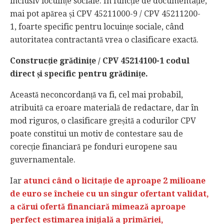
inclusiv locuințe sociale. În funcție de documentație,
mai pot apărea și CPV 45211000-9 / CPV 45211200-
1, foarte specific pentru locuințe sociale, când
autoritatea contractantă vrea o clasificare exactă.
Construcție grădinițe / CPV 45214100-1 codul
direct și specific pentru grădinițe.
Această neconcordanță va fi, cel mai probabil,
atribuită ca eroare materială de redactare, dar în
mod riguros, o clasificare greșită a codurilor CPV
poate constitui un motiv de contestare sau de
corecție financiară pe fonduri europene sau
guvernamentale.
Iar
atunci când o licitație de aproape 2 milioane
de euro se încheie cu un singur ofertant validat,
a cărui ofertă financiară mimează aproape
perfect estimarea inițială a primăriei,