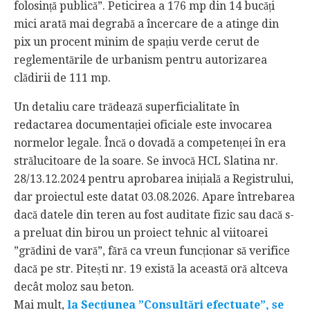
folosință publică”. Peticirea a 176 mp din 14 bucăți
mici arată mai degrabă a încercare de a atinge din
pix un procent minim de spațiu verde cerut de
reglementările de urbanism pentru autorizarea
clădirii de 111 mp.
Un detaliu care trădează superficialitate în
redactarea documentației oficiale este invocarea
normelor legale. Încă o dovadă a competenței în era
strălucitoare de la soare. Se invocă HCL Slatina nr.
28/13.12.2024 pentru aprobarea inițială a Registrului,
dar proiectul este datat 03.08.2026. Apare întrebarea
dacă datele din teren au fost auditate fizic sau dacă s-
a preluat din birou un proiect tehnic al viitoarei
”grădini de vară”, fără ca vreun funcționar să verifice
dacă pe str. Pitești nr. 19 există la această oră altceva
decât moloz sau beton.
Mai mult,
la Secțiunea ”Consultări efectuate”, se