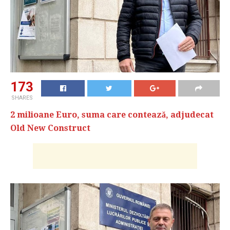
173
SHARES
2 milioane Euro, suma care contează, adjudecat
Old New Construct