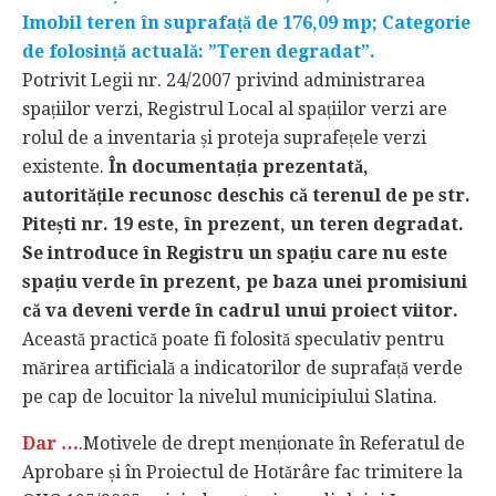
Imobil teren în suprafață de 176,09 mp; Categorie
de folosință actuală: ”Teren degradat”.
Potrivit Legii nr. 24/2007 privind administrarea
spațiilor verzi, Registrul Local al spațiilor verzi are
rolul de a inventaria și proteja suprafețele verzi
existente.
În documentația prezentată,
autoritățile recunosc deschis că terenul de pe str.
Pitești nr. 19 este, în prezent, un teren degradat.
Se introduce în Registru un spațiu care nu este
spațiu verde în prezent, pe baza unei promisiuni
că va deveni verde în cadrul unui proiect viitor.
Această practică poate fi folosită speculativ pentru
mărirea artificială a indicatorilor de suprafață verde
pe cap de locuitor la nivelul municipiului Slatina.
Dar …
.Motivele de drept menționate în Referatul de
Aprobare și în Proiectul de Hotărâre fac trimitere la