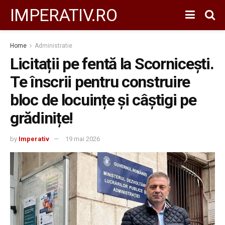
IMPERATIV.RO
Home
Administratie
Licitații pe fentă la Scornicești.
Te înscrii pentru construire
bloc de locuințe și câștigi pe
grădinițe!
by
Imperativ
19 mai 2026